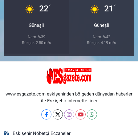
°
°
22
21
Güneşli
Güneşli
Nem: %39
Nem: %42
Rüzgar: 2.50 m/s
Rüzgar: 4.19 m/s
www.esgazete.com eskişehir'den bölgeden dünyadan haberler
ile Eskişehir internette lider
Eskişehir Nöbetçi Eczaneler