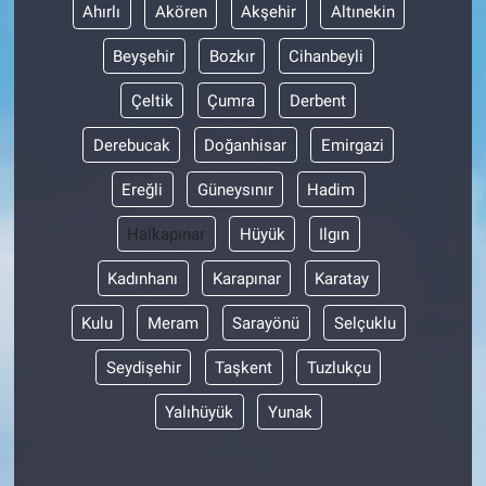
Ahırlı
Akören
Akşehir
Altınekin
Beyşehir
Bozkır
Cihanbeyli
Çeltik
Çumra
Derbent
Derebucak
Doğanhisar
Emirgazi
Ereğli
Güneysınır
Hadim
Halkapınar
Hüyük
Ilgın
Kadınhanı
Karapınar
Karatay
Kulu
Meram
Sarayönü
Selçuklu
Seydişehir
Taşkent
Tuzlukçu
Yalıhüyük
Yunak