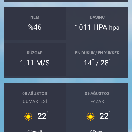
NEM
BASINÇ
%46
1011 HPA
hpa
RÜZGAR
EN DÜŞÜK / EN YÜKSEK
°
°
1.11 M/S
14
/ 28
08 AĞUSTOS
09 AĞUSTOS
CUMARTESI
PAZAR
°
°
22
22