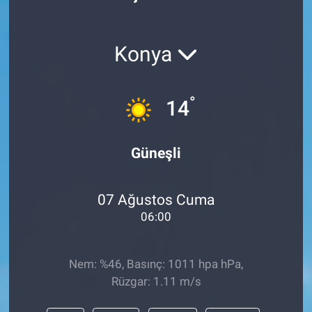
Politika
Konya
Bilecik
Kütahya
°
14
Gezi
Güneşli
Genel
07 Ağustos Cuma
Çevre
06:00
Yerel
Nem: %46, Basınç: 1011 hpa hPa,
Magazin
Rüzgar: 1.11 m/s
Bilim ve Teknoloji