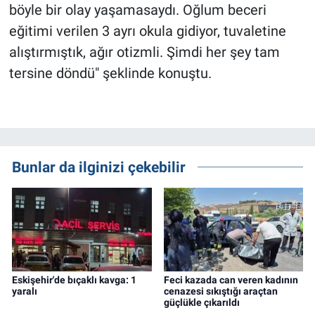
böyle bir olay yaşamasaydı. Oğlum beceri
eğitimi verilen 3 ayrı okula gidiyor, tuvaletine
alıştırmıştık, ağır otizmli. Şimdi her şey tam
tersine döndü" şeklinde konuştu.
Bunlar da ilginizi çekebilir
Eskişehir'de bıçaklı kavga: 1
Feci kazada can veren kadının
yaralı
cenazesi sıkıştığı araçtan
güçlükle çıkarıldı