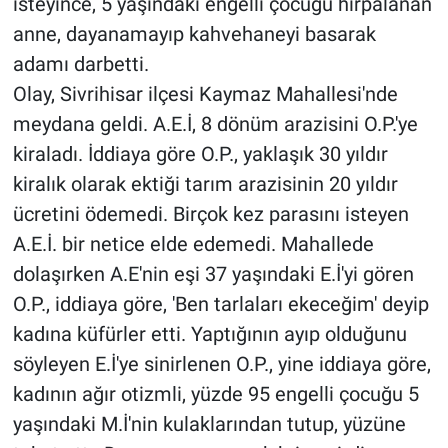
isteyince, 5 yaşındaki engelli çocuğu hırpalanan
anne, dayanamayıp kahvehaneyi basarak
adamı darbetti.
Olay, Sivrihisar ilçesi Kaymaz Mahallesi'nde
meydana geldi. A.E.İ, 8 dönüm arazisini O.P.'ye
kiraladı. İddiaya göre O.P., yaklaşık 30 yıldır
kiralık olarak ektiği tarım arazisinin 20 yıldır
ücretini ödemedi. Birçok kez parasını isteyen
A.E.İ. bir netice elde edemedi. Mahallede
dolaşırken A.E'nin eşi 37 yaşındaki E.İ'yi gören
O.P., iddiaya göre, 'Ben tarlaları ekeceğim' deyip
kadına küfürler etti. Yaptığının ayıp olduğunu
söyleyen E.İ'ye sinirlenen O.P., yine iddiaya göre,
kadının ağır otizmli, yüzde 95 engelli çocuğu 5
yaşındaki M.İ'nin kulaklarından tutup, yüzüne