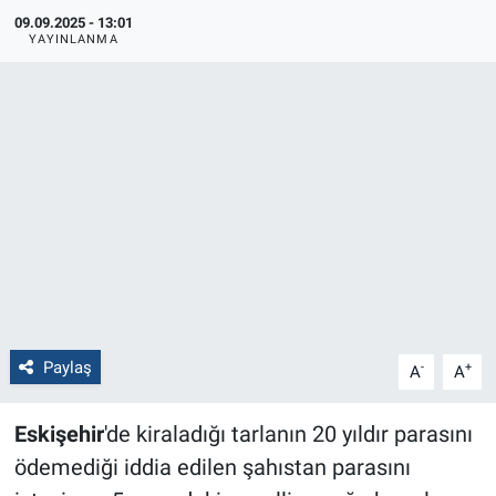
09.09.2025 - 13:01
Politika
YAYINLANMA
Bilecik
Kütahya
Gezi
Genel
Çevre
Paylaş
-
+
A
A
Yerel
Eskişehir
'de kiraladığı tarlanın 20 yıldır parasını
Magazin
ödemediği iddia edilen şahıstan parasını
Bilim ve Teknoloji