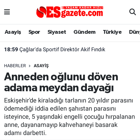
Asayiş
Yaşam
Eskişehir Nöbetçi Eczaneler
Asayiş
Spor
Siyaset
Gündem
Türkiye
Dün
Spor
Afyonkarahisar
Eskişehir Hava Durumu
18:59
Çağlar'da Sportif Direktör Akif Fındık
Siyaset
Eğitim
Eskişehir Trafik Yoğunluk Haritası
HABERLER
ASAYIŞ
Gündem
Eskişehirspor Arşivi
Süper Lig Puan Durumu ve Fikstür
Anneden oğlunu döven
adama meydan dayağı
Türkiye
Eskişehir Arşivi
Tüm Manşetler
Eskişehir'de kiraladığı tarlanın 20 yıldır parasını
Dünya
Röportaj
Son Dakika Haberleri
ödemediği iddia edilen şahıstan parasını
isteyince, 5 yaşındaki engelli çocuğu hırpalanan
Sağlık
Ekonomi
Haber Arşivi
anne, dayanamayıp kahvehaneyi basarak
adamı darbetti.
Alış-Veriş/İş dünyası
Kültür Sanat