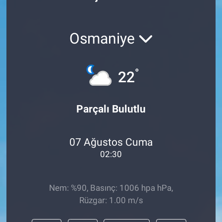
Politika
Osmaniye
Bilecik
Kütahya
°
22
Gezi
Parçalı Bulutlu
Genel
07 Ağustos Cuma
Çevre
02:30
Yerel
Nem: %90, Basınç: 1006 hpa hPa,
Magazin
Rüzgar: 1.00 m/s
Bilim ve Teknoloji