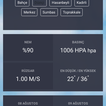
Bahçe
Düziçi
Hasanbeyli
Kadirli
Merkez
Sumbas
Toprakkale
NEM
BASINÇ
%90
1006 HPA
hpa
RÜZGAR
EN DÜŞÜK / EN YÜKSEK
°
°
1.00 M/S
22
/ 36
08 AĞUSTOS
09 AĞUSTOS