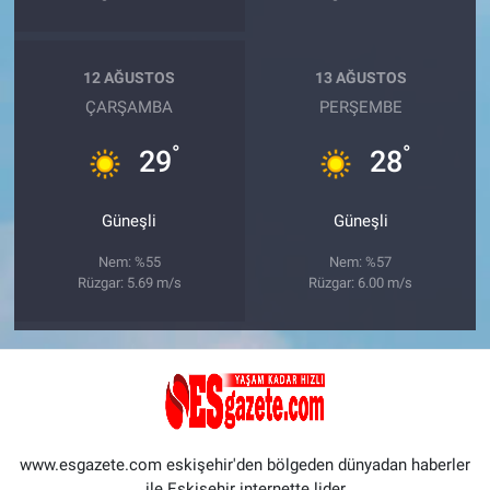
12 AĞUSTOS
13 AĞUSTOS
ÇARŞAMBA
PERŞEMBE
°
°
29
28
Güneşli
Güneşli
Nem: %55
Nem: %57
Rüzgar: 5.69 m/s
Rüzgar: 6.00 m/s
www.esgazete.com eskişehir'den bölgeden dünyadan haberler
ile Eskişehir internette lider