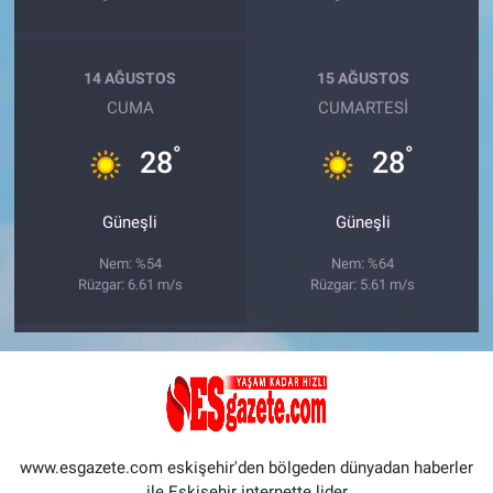
14 AĞUSTOS
15 AĞUSTOS
CUMA
CUMARTESI
°
°
28
28
Güneşli
Güneşli
Nem: %54
Nem: %64
Rüzgar: 6.61 m/s
Rüzgar: 5.61 m/s
www.esgazete.com eskişehir'den bölgeden dünyadan haberler
ile Eskişehir internette lider