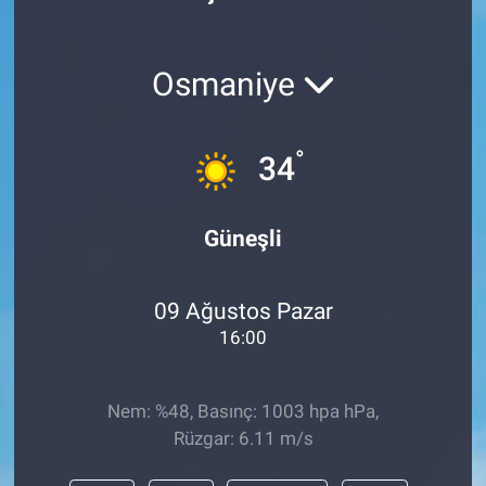
Politika
Osmaniye
Bilecik
Kütahya
°
34
Gezi
Güneşli
Genel
09 Ağustos Pazar
Çevre
16:00
Yerel
Nem: %48, Basınç: 1003 hpa hPa,
Magazin
Rüzgar: 6.11 m/s
Bilim ve Teknoloji