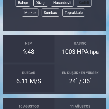
Bahçe
Düziçi
Hasanbeyli
Kadirli
Merkez
Sumbas
Toprakkale
NEM
BASINÇ
%48
1003 HPA
hpa
RÜZGAR
EN DÜŞÜK / EN YÜKSEK
°
°
6.11 M/S
24
/ 36
10 AĞUSTOS
11 AĞUSTOS