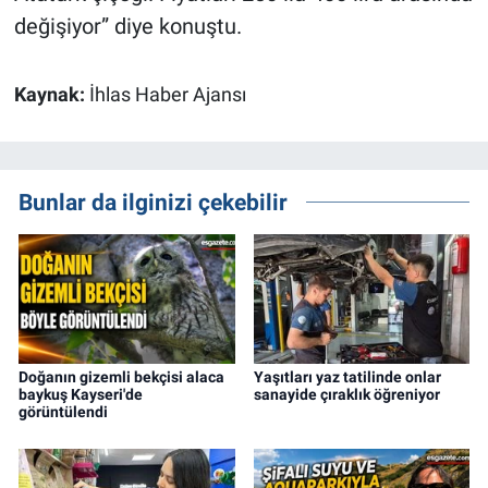
değişiyor” diye konuştu.
Kaynak:
İhlas Haber Ajansı
Bunlar da ilginizi çekebilir
Doğanın gizemli bekçisi alaca
Yaşıtları yaz tatilinde onlar
baykuş Kayseri'de
sanayide çıraklık öğreniyor
görüntülendi