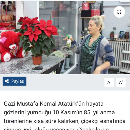
Politika
Bilecik
Kütahya
Gezi
Genel
Paylaş
-
+
A
A
Çevre
Yerel
Gazi Mustafa Kemal Atatürk’ün hayata
gözlerini yumduğu 10 Kasım’ın 85. yıl anma
Magazin
törenlerine kısa süre kalırken, çiçekçi esnafında
Bilim ve Teknoloji
sipariş yoğunluğu yaşanıyor. Çiçekçilerde