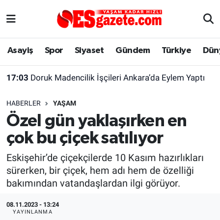
Asayiş
Yaşam
Eskişehir Nöbetçi Eczaneler
Asayiş
Spor
Siyaset
Gündem
Türkiye
Dün
Spor
Afyonkarahisar
Eskişehir Hava Durumu
17:03
Doruk Madencilik İşçileri Ankara’da Eylem Yaptı
Siyaset
Eğitim
Eskişehir Trafik Yoğunluk Haritası
HABERLER
YAŞAM
Gündem
Eskişehirspor Arşivi
Süper Lig Puan Durumu ve Fikstür
Özel gün yaklaşırken en
çok bu çiçek satılıyor
Türkiye
Eskişehir Arşivi
Tüm Manşetler
Eskişehir’de çiçekçilerde 10 Kasım hazırlıkları
Dünya
Röportaj
Son Dakika Haberleri
sürerken, bir çiçek, hem adı hem de özelliği
bakımından vatandaşlardan ilgi görüyor.
Sağlık
Ekonomi
Haber Arşivi
08.11.2023 - 13:24
Alış-Veriş/İş dünyası
Kültür Sanat
YAYINLANMA