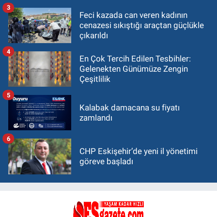
3
Feci kazada can veren kadının
cenazesi sıkıştığı araçtan güçlükle
çıkarıldı
4
En Çok Tercih Edilen Tesbihler:
Gelenekten Günümüze Zengin
Çeşitlilik
5
Kalabak damacana su fiyatı
zamlandı
6
CHP Eskişehir’de yeni il yönetimi
göreve başladı