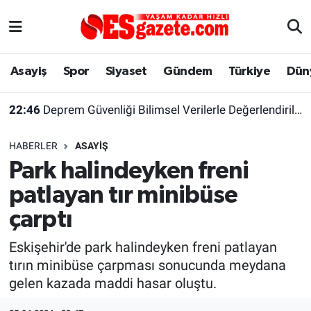
Asayiş
Yaşam
Eskişehir Nöbetçi Eczaneler
Asayiş
Spor
Siyaset
Gündem
Türkiye
Dün
Spor
Afyonkarahisar
Eskişehir Hava Durumu
22:46
Deprem Güvenliği Bilimsel Verilerle Değerlendirilmeli
Siyaset
Eğitim
Eskişehir Trafik Yoğunluk Haritası
HABERLER
ASAYIŞ
Gündem
Eskişehirspor Arşivi
Süper Lig Puan Durumu ve Fikstür
Park halindeyken freni
patlayan tır minibüse
Türkiye
Eskişehir Arşivi
Tüm Manşetler
çarptı
Dünya
Röportaj
Son Dakika Haberleri
Eskişehir'de park halindeyken freni patlayan
tırın minibüse çarpması sonucunda meydana
Sağlık
Ekonomi
Haber Arşivi
gelen kazada maddi hasar oluştu.
Alış-Veriş/İş dünyası
Kültür Sanat