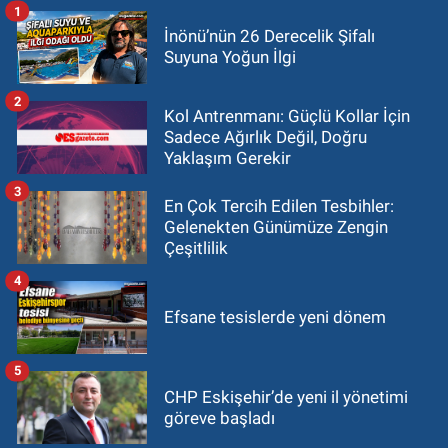
1
İnönü’nün 26 Derecelik Şifalı
Suyuna Yoğun İlgi
2
Kol Antrenmanı: Güçlü Kollar İçin
Sadece Ağırlık Değil, Doğru
Yaklaşım Gerekir
3
En Çok Tercih Edilen Tesbihler:
Gelenekten Günümüze Zengin
Çeşitlilik
4
Efsane tesislerde yeni dönem
5
CHP Eskişehir’de yeni il yönetimi
göreve başladı