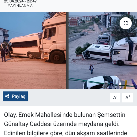
25.04.2024 - 23:47
YAYINLANMA
Politika
Bilecik
Kütahya
Gezi
Genel
Çevre
Paylaş
-
+
A
A
Yerel
Olay, Emek Mahallesi'nde bulunan Şemsettin
Magazin
Günaltay Caddesi üzerinde meydana geldi.
Edinilen bilgilere göre, dün akşam saatlerinde
Bilim ve Teknoloji