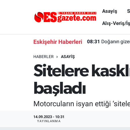
Asayiş
S
Asayiş
Yaşam
Eskişehir Nöbetçi Eczaneler
Alış-Veriş/İ
Spor
Afyonkarahisar
Eskişehir Hava Durumu
Eskişehir Haberleri
08:31
Doğanın gize
Siyaset
Eğitim
Eskişehir Trafik Yoğunluk Haritası
HABERLER
ASAYIŞ
Sitelere kaskl
Gündem
Eskişehirspor Arşivi
Süper Lig Puan Durumu ve Fikstür
Türkiye
Eskişehir Arşivi
Tüm Manşetler
başladı
Dünya
Röportaj
Son Dakika Haberleri
Motorcuların isyan ettiği ‘site
Sağlık
Ekonomi
Haber Arşivi
14.09.2023 - 10:31
YAYINLANMA
Alış-Veriş/İş dünyası
Kültür Sanat