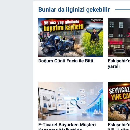
Bunlar da ilginizi çekebilir
Doğum Günü Facia ile Bitti
Eskişehir'
yaralı
E-Ticaret Büyürken Müşteri
Eskişehir’