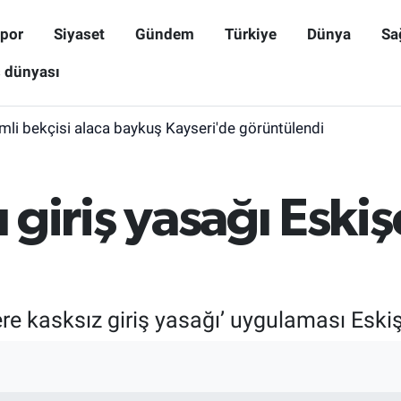
por
Siyaset
Gündem
Türkiye
Dünya
Sa
ş dünyası
mli bekçisi alaca baykuş Kayseri'de görüntülendi
ı giriş yasağı Eski
lere kasksız giriş yasağı’ uygulaması Eski