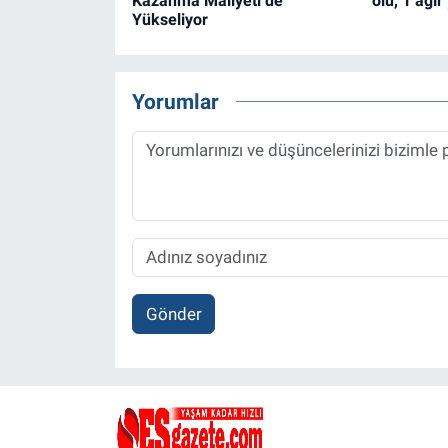
Kazanma Maliyeti de
ölü, 1 ağır
Yükseliyor
Yorumlar
Gönder