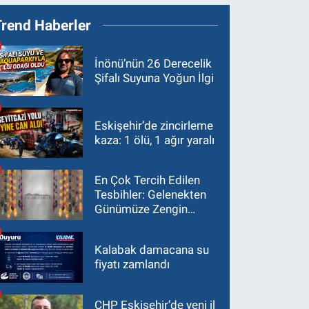
Trend Haberler
İnönü’nün 26 Derecelik
Şifalı Suyuna Yoğun İlgi
Eskişehir’de zincirleme
kaza: 1 ölü, 1 ağır yaralı
En Çok Tercih Edilen
Tesbihler: Gelenekten
Günümüze Zengin
Çeşitlilik
Kalabak damacana su
fiyatı zamlandı
CHP Eskişehir’de yeni il