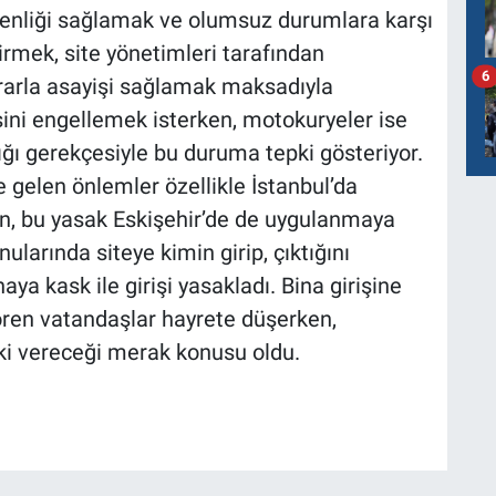
üvenliği sağlamak ve olumsuz durumlara karşı
girmek, site yönetimleri tarafından
6
ararla asayişi sağlamak maksadıyla
sini engellemek isterken, motokuryeler ise
dığı gerekçesiyle bu duruma tepki gösteriyor.
 gelen önlemler özellikle İstanbul’da
ken, bu yasak Eskişehir’de de uygulanmaya
nularında siteye kimin girip, çıktığını
ya kask ile girişi yasakladı. Bina girişine
 gören vatandaşlar hayrete düşerken,
ki vereceği merak konusu oldu.