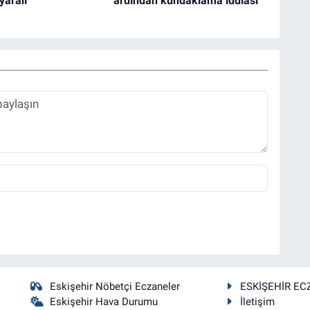
 yaralı
ardından kundaklama iddiası
Eskişehir Nöbetçi Eczaneler
ESKİŞEHİR EC
Eskişehir Hava Durumu
İletişim