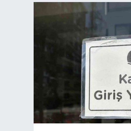
Politika
Bilecik
Kütahya
Gezi
Genel
Çevre
Yerel
Magazin
Bilim ve Teknoloji