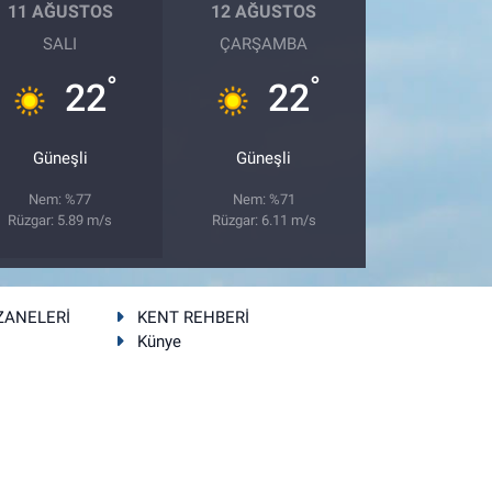
11 AĞUSTOS
12 AĞUSTOS
SALI
ÇARŞAMBA
°
°
22
22
Güneşli
Güneşli
Nem: %77
Nem: %71
Rüzgar: 5.89 m/s
Rüzgar: 6.11 m/s
ZANELERİ
KENT REHBERİ
Künye