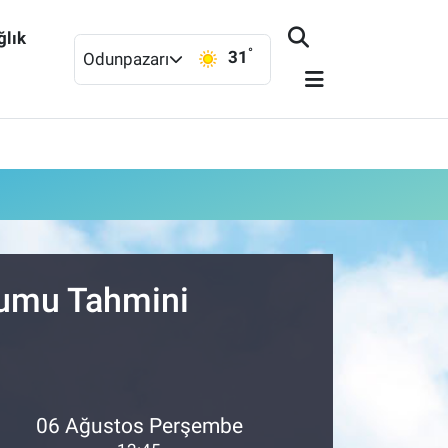
ğlık
°
31
Odunpazarı
urumu Tahmini
06 Ağustos Perşembe