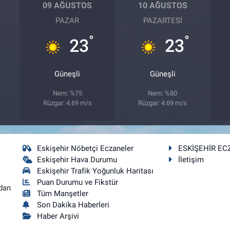
09 AĞUSTOS
10 AĞUSTOS
PAZAR
PAZARTESI
°
°
23
23
Güneşli
Güneşli
Nem: %75
Nem: %80
Rüzgar: 4.69 m/s
Rüzgar: 4.69 m/s
Eskişehir Nöbetçi Eczaneler
ESKİŞEHİR EC
Eskişehir Hava Durumu
İletişim
Eskişehir Trafik Yoğunluk Haritası
Puan Durumu ve Fikstür
dan
Tüm Manşetler
Son Dakika Haberleri
Haber Arşivi