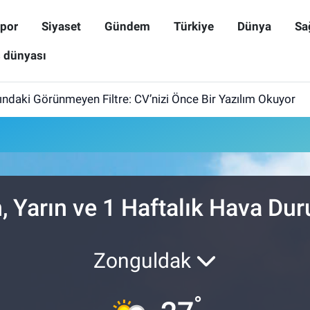
por
Siyaset
Gündem
Türkiye
Dünya
Sa
ş dünyası
ındaki Görünmeyen Filtre: CV’nizi Önce Bir Yazılım Okuyor
, Yarın ve 1 Haftalık Hava D
Zonguldak
°