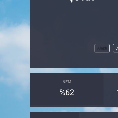
Politika
Bilecik
Kütahya
Alaplı
Ç
Gezi
Genel
Çevre
NEM
Yerel
%62
Magazin
Bilim ve Teknoloji