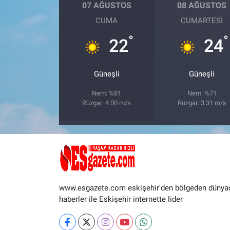
07 AĞUSTOS
08 AĞUSTOS
CUMA
CUMARTESI
°
°
22
24
Güneşli
Güneşli
Nem: %81
Nem: %71
Rüzgar: 4.00 m/s
Rüzgar: 3.31 m/s
www.esgazete.com eskişehir'den bölgeden dünya
haberler ile Eskişehir internette lider