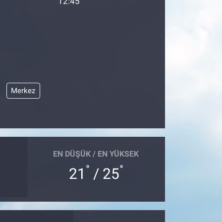
12:45
Merkez
EN DÜŞÜK / EN YÜKSEK
°
°
21
/ 25