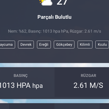
27
Parçalı Bulutlu
Nem: %62, Basınç: 1013 hpa hPa, Rüzgar: 2.61 m/s
aycuma
Devrek
Ereğli
Gökçebey
Kilimli
Kozlu
BASINÇ
RÜZGAR
1013 HPA
2.61 M/S
hpa