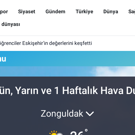
por
Siyaset
Gündem
Türkiye
Dünya
Sa
ş dünyası
öğrenciler Eskişehir'in değerlerini keşfetti
mu
n, Yarın ve 1 Haftalık Hava 
Zonguldak
°