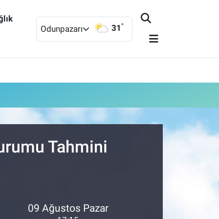
ğlık
°
31
Odunpazarı
Durumu Tahmini
09 Ağustos Pazar