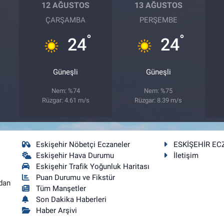
12 AĞUSTOS
13 AĞUSTOS
ÇARŞAMBA
PERŞEMBE
°
°
24
24
Güneşli
Güneşli
Nem: %74
Nem: %75
Rüzgar: 4.61 m/s
Rüzgar: 8.39 m/s
Eskişehir Nöbetçi Eczaneler
ESKİŞEHİR EC
Eskişehir Hava Durumu
İletişim
Eskişehir Trafik Yoğunluk Haritası
Puan Durumu ve Fikstür
dan
Tüm Manşetler
Son Dakika Haberleri
Haber Arşivi