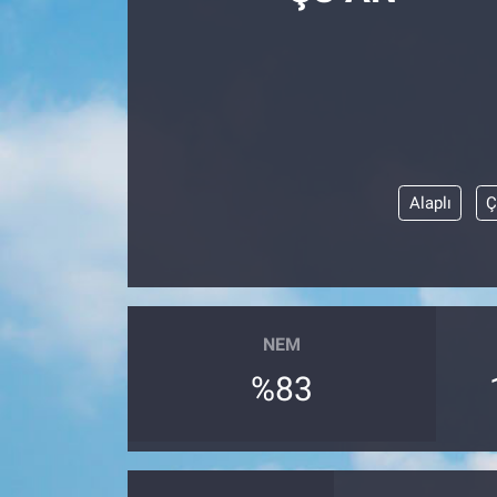
Politika
Bilecik
Kütahya
Alaplı
Ç
Gezi
Genel
Çevre
NEM
Yerel
%83
Magazin
Bilim ve Teknoloji