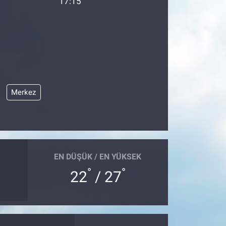
17:15
Merkez
EN DÜŞÜK / EN YÜKSEK
°
°
22
/ 27