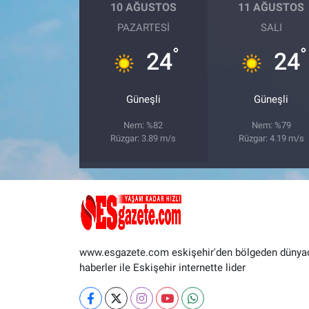
10 AĞUSTOS
11 AĞUSTOS
PAZARTESI
SALI
°
°
24
24
Güneşli
Güneşli
Nem: %82
Nem: %79
Rüzgar: 3.89 m/s
Rüzgar: 4.19 m/s
www.esgazete.com eskişehir'den bölgeden dünya
haberler ile Eskişehir internette lider