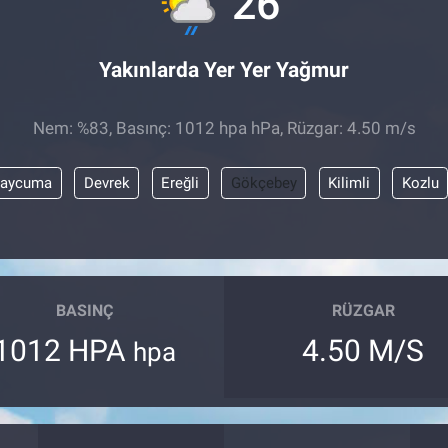
26
Yakınlarda Yer Yer Yağmur
Nem: %83, Basınç: 1012 hpa hPa, Rüzgar: 4.50 m/s
aycuma
Devrek
Ereğli
Gökçebey
Kilimli
Kozlu
BASINÇ
RÜZGAR
1012 HPA
4.50 M/S
hpa