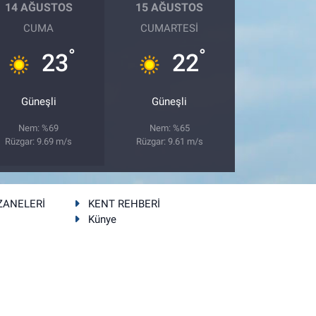
14 AĞUSTOS
15 AĞUSTOS
CUMA
CUMARTESI
°
°
23
22
Güneşli
Güneşli
Nem: %69
Nem: %65
Rüzgar: 9.69 m/s
Rüzgar: 9.61 m/s
ZANELERİ
KENT REHBERİ
Künye