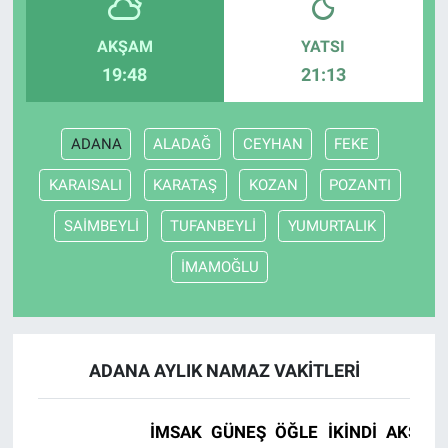
AKŞAM
YATSI
19:48
21:13
ADANA
ALADAĞ
CEYHAN
FEKE
KARAISALI
KARATAŞ
KOZAN
POZANTI
SAİMBEYLİ
TUFANBEYLİ
YUMURTALIK
İMAMOĞLU
ADANA AYLIK NAMAZ VAKITLERI
İMSAK
GÜNEŞ
ÖĞLE
İKINDI
AKŞAM