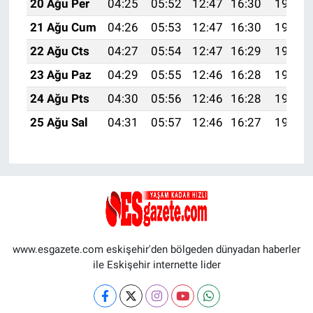
20 Ağu Per
04:25
05:52
12:47
16:30
19:32
21 Ağu Cum
04:26
05:53
12:47
16:30
19:31
22 Ağu Cts
04:27
05:54
12:47
16:29
19:29
23 Ağu Paz
04:29
05:55
12:46
16:28
19:28
24 Ağu Pts
04:30
05:56
12:46
16:28
19:27
25 Ağu Sal
04:31
05:57
12:46
16:27
19:25
www.esgazete.com eskişehir'den bölgeden dünyadan haberler
ile Eskişehir internette lider