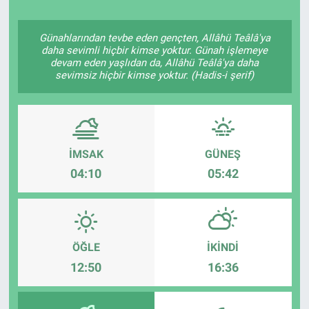
Politika
Günahlarından tevbe eden gençten, Allâhü Teâlâ'ya
daha sevimli hiçbir kimse yoktur. Günah işlemeye
Bilecik
devam eden yaşlıdan da, Allâhü Teâlâ'ya daha
sevimsiz hiçbir kimse yoktur. (Hadis-i şerif)
Kütahya
Gezi
İMSAK
GÜNEŞ
Genel
04:10
05:42
Çevre
Yerel
ÖĞLE
İKINDI
12:50
16:36
Magazin
Bilim ve Teknoloji