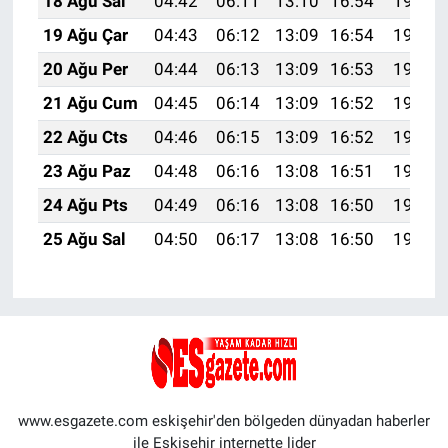
18 Ağu Sal
04:42
06:11
13:10
16:54
19:58
19 Ağu Çar
04:43
06:12
13:09
16:54
19:57
20 Ağu Per
04:44
06:13
13:09
16:53
19:55
21 Ağu Cum
04:45
06:14
13:09
16:52
19:54
22 Ağu Cts
04:46
06:15
13:09
16:52
19:53
23 Ağu Paz
04:48
06:16
13:08
16:51
19:51
24 Ağu Pts
04:49
06:16
13:08
16:50
19:50
25 Ağu Sal
04:50
06:17
13:08
16:50
19:48
www.esgazete.com eskişehir'den bölgeden dünyadan haberler
ile Eskişehir internette lider