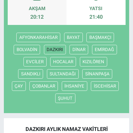
AKŞAM
YATSI
20:12
21:40
AFYONKARAHİSAR
BAYAT
BAŞMAKÇI
BOLVADİN
DAZKIRI
DİNAR
EMİRDAĞ
EVCİLER
HOCALAR
KIZILÖREN
SANDIKLI
SULTANDAĞI
SİNANPAŞA
ÇAY
ÇOBANLAR
İHSANİYE
İSCEHİSAR
ŞUHUT
DAZKIRI AYLIK NAMAZ VAKITLERI