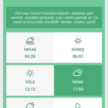
Politika
Dört şey, Cennet hazinelerindendir: Sadakayı gizli
vermek, musibeti gizlemek, sıla-i rahim yapmak ve "Lâ
Bilecik
havle ve lâ kuvvete illâ billâh" demek. (Hadis-i şerif)
Kütahya
Gezi
İMSAK
GÜNEŞ
04:26
06:01
Genel
Çevre
ÖĞLE
İKINDI
Yerel
13:12
17:00
Magazin
Bilim ve Teknoloji