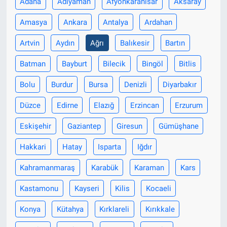
Adana
Adıyaman
Afyonkarahisar
Aksaray
Amasya
Ankara
Antalya
Ardahan
Artvin
Aydın
Ağrı
Balıkesir
Bartın
Batman
Bayburt
Bilecik
Bingöl
Bitlis
Bolu
Burdur
Bursa
Denizli
Diyarbakır
Düzce
Edirne
Elazığ
Erzincan
Erzurum
Eskişehir
Gaziantep
Giresun
Gümüşhane
Hakkari
Hatay
Isparta
Iğdır
Kahramanmaraş
Karabük
Karaman
Kars
Kastamonu
Kayseri
Kilis
Kocaeli
Konya
Kütahya
Kırklareli
Kırıkkale