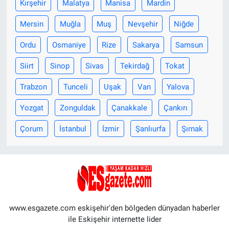
Kırşehir
Malatya
Manisa
Mardin
Mersin
Muğla
Muş
Nevşehir
Niğde
Ordu
Osmaniye
Rize
Sakarya
Samsun
Siirt
Sinop
Sivas
Tekirdağ
Tokat
Trabzon
Tunceli
Uşak
Van
Yalova
Yozgat
Zonguldak
Çanakkale
Çankırı
Çorum
İstanbul
İzmir
Şanlıurfa
Şırnak
www.esgazete.com eskişehir'den bölgeden dünyadan haberler
ile Eskişehir internette lider