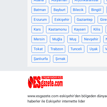
Batman
Bayburt
Bilecik
Bingöl
Erzurum
Eskişehir
Gaziantep
Gire
Kars
Kastamonu
Kayseri
Kilis
Mersin
Muğla
Muş
Nevşehir
Tokat
Trabzon
Tunceli
Uşak
Şanlıurfa
Şırnak
www.esgazete.com eskişehir'den bölgeden dünya
haberler ile Eskişehir internette lider