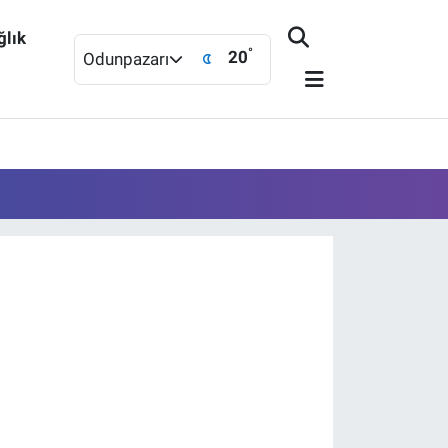
ğlık
°
20
Odunpazarı