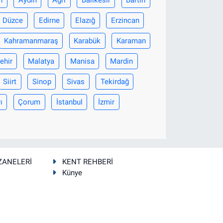
Düzce
Edirne
Elazığ
Erzincan
Kahramanmaraş
Karabük
Karaman
ehir
Malatya
Manisa
Mardin
Siirt
Sinop
Sivas
Tekirdağ
ı
Çorum
İstanbul
İzmir
ZANELERİ
KENT REHBERİ
Künye