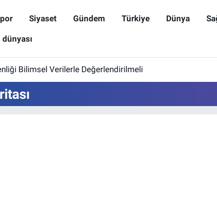
por
Siyaset
Gündem
Türkiye
Dünya
Sa
ş dünyası
iği Bilimsel Verilerle Değerlendirilmeli
itası