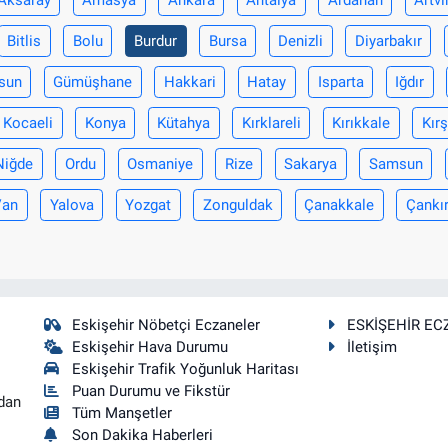
Bitlis
Bolu
Burdur
Bursa
Denizli
Diyarbakır
sun
Gümüşhane
Hakkari
Hatay
Isparta
Iğdır
Kocaeli
Konya
Kütahya
Kırklareli
Kırıkkale
Kırş
Niğde
Ordu
Osmaniye
Rize
Sakarya
Samsun
Van
Yalova
Yozgat
Zonguldak
Çanakkale
Çankır
Eskişehir Nöbetçi Eczaneler
ESKİŞEHİR EC
Eskişehir Hava Durumu
İletişim
Eskişehir Trafik Yoğunluk Haritası
Puan Durumu ve Fikstür
dan
Tüm Manşetler
Son Dakika Haberleri