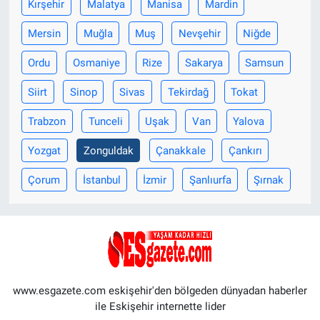
Kırşehir
Malatya
Manisa
Mardin
Mersin
Muğla
Muş
Nevşehir
Niğde
Ordu
Osmaniye
Rize
Sakarya
Samsun
Siirt
Sinop
Sivas
Tekirdağ
Tokat
Trabzon
Tunceli
Uşak
Van
Yalova
Yozgat
Zonguldak
Çanakkale
Çankırı
Çorum
İstanbul
İzmir
Şanlıurfa
Şırnak
www.esgazete.com eskişehir'den bölgeden dünyadan haberler
ile Eskişehir internette lider