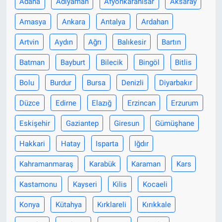
Adana
Adıyaman
Afyonkarahisar
Aksaray
Amasya
Ankara
Antalya
Ardahan
Artvin
Aydın
Ağrı
Balıkesir
Bartın
Batman
Bayburt
Bilecik
Bingöl
Bitlis
Bolu
Burdur
Bursa
Denizli
Diyarbakır
Düzce
Edirne
Elazığ
Erzincan
Erzurum
Eskişehir
Gaziantep
Giresun
Gümüşhane
Hakkari
Hatay
Isparta
Iğdır
Kahramanmaraş
Karabük
Karaman
Kars
Kastamonu
Kayseri
Kilis
Kocaeli
Konya
Kütahya
Kırklareli
Kırıkkale