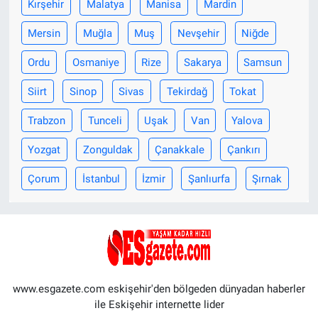
Kırşehir
Malatya
Manisa
Mardin
Mersin
Muğla
Muş
Nevşehir
Niğde
Ordu
Osmaniye
Rize
Sakarya
Samsun
Siirt
Sinop
Sivas
Tekirdağ
Tokat
Trabzon
Tunceli
Uşak
Van
Yalova
Yozgat
Zonguldak
Çanakkale
Çankırı
Çorum
İstanbul
İzmir
Şanlıurfa
Şırnak
www.esgazete.com eskişehir'den bölgeden dünyadan haberler
ile Eskişehir internette lider