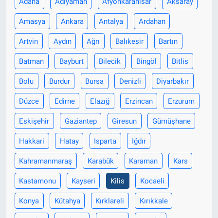
Adana
Adıyaman
Afyonkarahisar
Aksaray
Amasya
Ankara
Antalya
Ardahan
Artvin
Aydın
Ağrı
Balıkesir
Bartın
Batman
Bayburt
Bilecik
Bingöl
Bitlis
Bolu
Burdur
Bursa
Denizli
Diyarbakır
Düzce
Edirne
Elazığ
Erzincan
Erzurum
Eskişehir
Gaziantep
Giresun
Gümüşhane
Hakkari
Hatay
Isparta
Iğdır
Kahramanmaraş
Karabük
Karaman
Kars
Kastamonu
Kayseri
Kilis
Kocaeli
Konya
Kütahya
Kırklareli
Kırıkkale