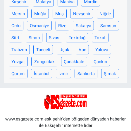
Kırşehir
Malatya
Manisa
Mardin
Mersin
Muğla
Muş
Nevşehir
Niğde
Ordu
Osmaniye
Rize
Sakarya
Samsun
Siirt
Sinop
Sivas
Tekirdağ
Tokat
Trabzon
Tunceli
Uşak
Van
Yalova
Yozgat
Zonguldak
Çanakkale
Çankırı
Çorum
İstanbul
İzmir
Şanlıurfa
Şırnak
www.esgazete.com eskişehir'den bölgeden dünyadan haberler
ile Eskişehir internette lider