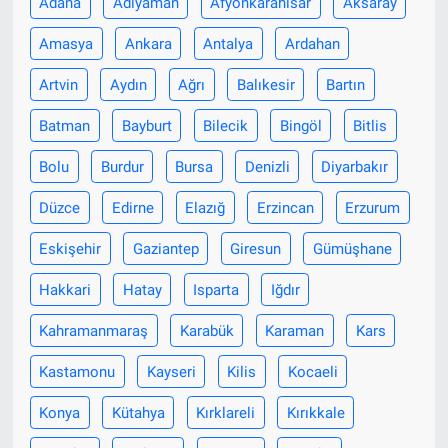
Adana
Adıyaman
Afyonkarahisar
Aksaray
Amasya
Ankara
Antalya
Ardahan
Artvin
Aydın
Ağrı
Balıkesir
Bartın
Batman
Bayburt
Bilecik
Bingöl
Bitlis
Bolu
Burdur
Bursa
Denizli
Diyarbakır
Düzce
Edirne
Elazığ
Erzincan
Erzurum
Eskişehir
Gaziantep
Giresun
Gümüşhane
Hakkari
Hatay
Isparta
Iğdır
Kahramanmaraş
Karabük
Karaman
Kars
Kastamonu
Kayseri
Kilis
Kocaeli
Konya
Kütahya
Kırklareli
Kırıkkale