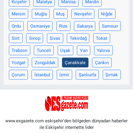
Kırşehir
Malatya
Manisa
Mardin
Mersin
Muğla
Muş
Nevşehir
Niğde
Ordu
Osmaniye
Rize
Sakarya
Samsun
Siirt
Sinop
Sivas
Tekirdağ
Tokat
Trabzon
Tunceli
Uşak
Van
Yalova
Yozgat
Zonguldak
Çanakkale
Çankırı
Çorum
İstanbul
İzmir
Şanlıurfa
Şırnak
www.esgazete.com eskişehir'den bölgeden dünyadan haberler
ile Eskişehir internette lider