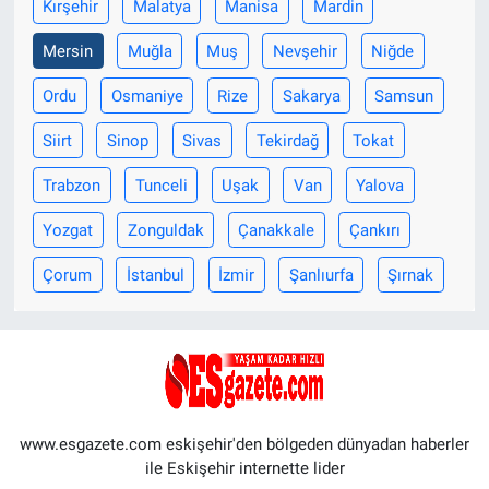
Kırşehir
Malatya
Manisa
Mardin
Mersin
Muğla
Muş
Nevşehir
Niğde
Ordu
Osmaniye
Rize
Sakarya
Samsun
Siirt
Sinop
Sivas
Tekirdağ
Tokat
Trabzon
Tunceli
Uşak
Van
Yalova
Yozgat
Zonguldak
Çanakkale
Çankırı
Çorum
İstanbul
İzmir
Şanlıurfa
Şırnak
www.esgazete.com eskişehir'den bölgeden dünyadan haberler
ile Eskişehir internette lider