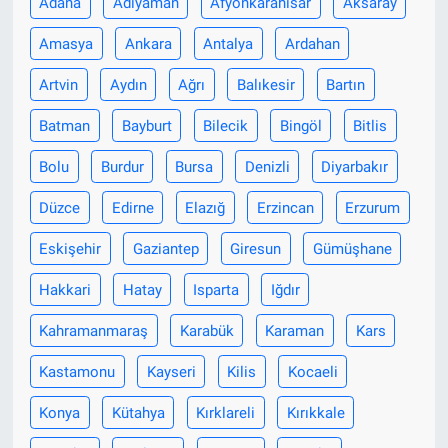
Adana
Adıyaman
Afyonkarahisar
Aksaray
Amasya
Ankara
Antalya
Ardahan
Artvin
Aydın
Ağrı
Balıkesir
Bartın
Batman
Bayburt
Bilecik
Bingöl
Bitlis
Bolu
Burdur
Bursa
Denizli
Diyarbakır
Düzce
Edirne
Elazığ
Erzincan
Erzurum
Eskişehir
Gaziantep
Giresun
Gümüşhane
Hakkari
Hatay
Isparta
Iğdır
Kahramanmaraş
Karabük
Karaman
Kars
Kastamonu
Kayseri
Kilis
Kocaeli
Konya
Kütahya
Kırklareli
Kırıkkale