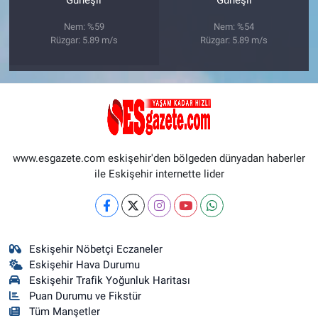
Güneşli
Güneşli
Nem: %59
Nem: %54
Rüzgar: 5.89 m/s
Rüzgar: 5.89 m/s
www.esgazete.com eskişehir'den bölgeden dünyadan haberler
ile Eskişehir internette lider
Eskişehir Nöbetçi Eczaneler
Eskişehir Hava Durumu
Eskişehir Trafik Yoğunluk Haritası
Puan Durumu ve Fikstür
Tüm Manşetler