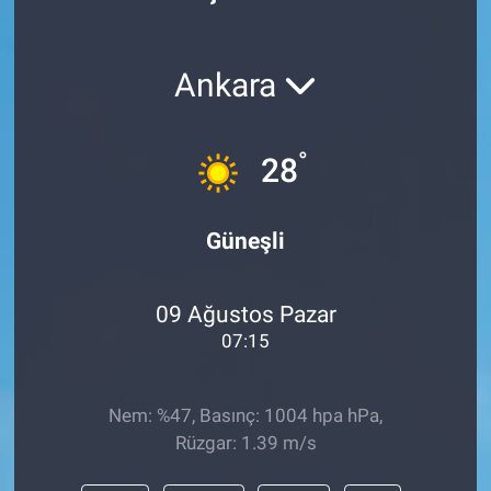
Politika
Ankara
Bilecik
Kütahya
°
28
Gezi
Güneşli
Genel
09 Ağustos Pazar
Çevre
07:15
Yerel
Nem: %47, Basınç: 1004 hpa hPa,
Magazin
Rüzgar: 1.39 m/s
Bilim ve Teknoloji