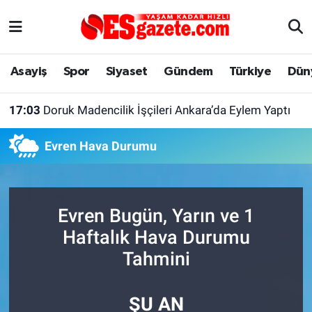
Asayiş
Yaşam
Eskişehir Nöbetçi Eczaneler
Asayiş
Spor
Siyaset
Gündem
Türkiye
Dün
Spor
Afyonkarahisar
Eskişehir Hava Durumu
17:03
Doruk Madencilik İşçileri Ankara’da Eylem Yaptı
Siyaset
Eğitim
Eskişehir Trafik Yoğunluk Haritası
Evren Hava Durumu
Gündem
Eskişehirspor Arşivi
Süper Lig Puan Durumu ve Fikstür
Türkiye
Eskişehir Arşivi
Tüm Manşetler
Evren Bugün, Yarın ve 1
Dünya
Röportaj
Son Dakika Haberleri
Haftalık Hava Durumu
Tahmini
Sağlık
Ekonomi
Haber Arşivi
ŞU AN
Alış-Veriş/İş dünyası
Kültür Sanat