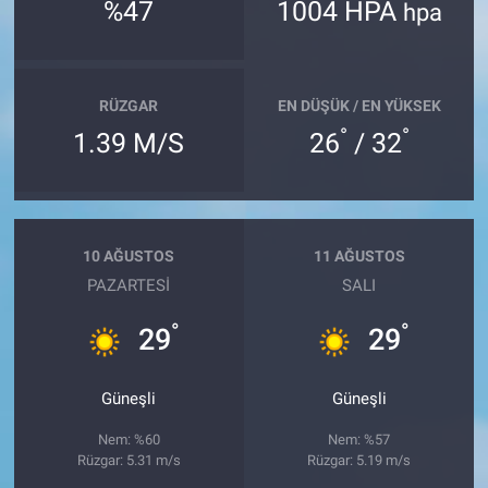
%47
1004 HPA
hpa
RÜZGAR
EN DÜŞÜK / EN YÜKSEK
°
°
1.39 M/S
26
/ 32
10 AĞUSTOS
11 AĞUSTOS
PAZARTESI
SALI
°
°
29
29
Güneşli
Güneşli
Nem: %60
Nem: %57
Rüzgar: 5.31 m/s
Rüzgar: 5.19 m/s