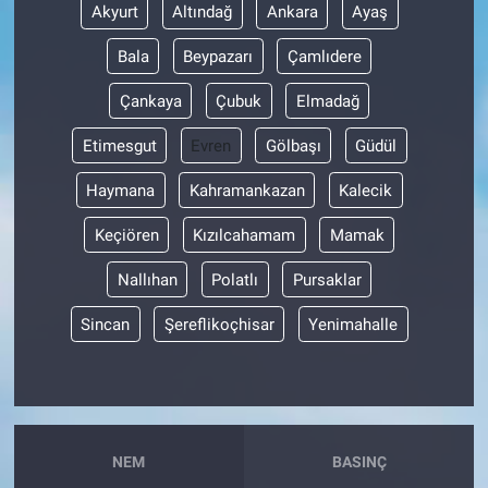
Akyurt
Altındağ
Ankara
Ayaş
Bala
Beypazarı
Çamlıdere
Çankaya
Çubuk
Elmadağ
Etimesgut
Evren
Gölbaşı
Güdül
Haymana
Kahramankazan
Kalecik
Keçiören
Kızılcahamam
Mamak
Nallıhan
Polatlı
Pursaklar
Sincan
Şereflikoçhisar
Yenimahalle
NEM
BASINÇ