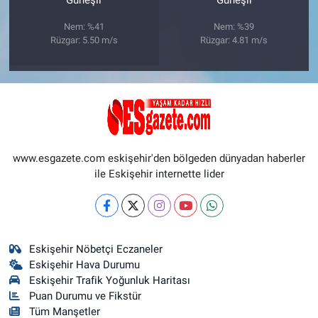
Güneşli
Güneşli
Nem: %41
Nem: %39
Rüzgar: 5.50 m/s
Rüzgar: 4.81 m/s
www.esgazete.com eskişehir'den bölgeden dünyadan haberler
ile Eskişehir internette lider
Eskişehir Nöbetçi Eczaneler
Eskişehir Hava Durumu
Eskişehir Trafik Yoğunluk Haritası
Puan Durumu ve Fikstür
Tüm Manşetler