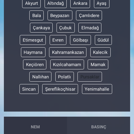
Akyurt
Altındağ
Ankara
Ayaş
Bala
Beypazarı
Çamlıdere
Çankaya
Çubuk
Elmadağ
Etimesgut
Evren
Gölbaşı
Güdül
Haymana
Kahramankazan
Kalecik
Keçiören
Kızılcahamam
Mamak
Nallıhan
Polatlı
Pursaklar
Sincan
Şereflikoçhisar
Yenimahalle
NEM
BASINÇ