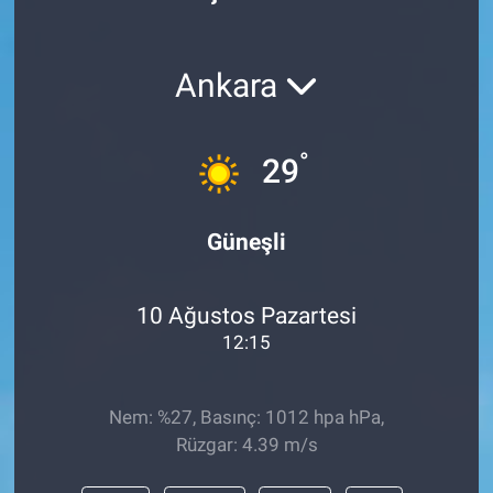
Politika
Ankara
Bilecik
Kütahya
°
29
Gezi
Güneşli
Genel
10 Ağustos Pazartesi
Çevre
12:15
Yerel
Nem: %27, Basınç: 1012 hpa hPa,
Magazin
Rüzgar: 4.39 m/s
Bilim ve Teknoloji