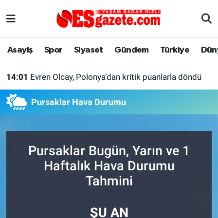
Asayiş
Yaşam
Eskişehir Nöbetçi Eczaneler
Asayiş
Spor
Siyaset
Gündem
Türkiye
Dün
Spor
Afyonkarahisar
Eskişehir Hava Durumu
14:01
Evren Olcay, Polonya’dan kritik puanlarla döndü
Siyaset
Eğitim
Eskişehir Trafik Yoğunluk Haritası
Pursaklar Hava Durumu
Gündem
Eskişehirspor Arşivi
Süper Lig Puan Durumu ve Fikstür
Türkiye
Eskişehir Arşivi
Tüm Manşetler
Pursaklar Bugün, Yarın ve 1
Dünya
Röportaj
Son Dakika Haberleri
Haftalık Hava Durumu
Tahmini
Sağlık
Ekonomi
Haber Arşivi
ŞU AN
Alış-Veriş/İş dünyası
Kültür Sanat