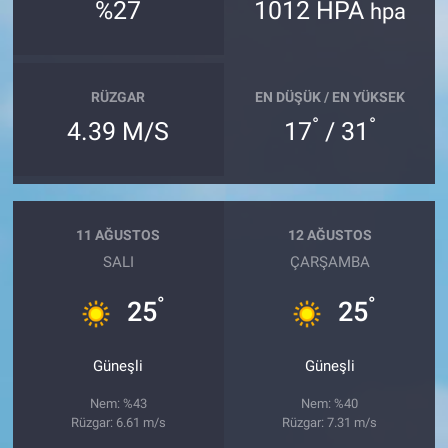
%27
1012 HPA
hpa
RÜZGAR
EN DÜŞÜK / EN YÜKSEK
°
°
4.39 M/S
17
/ 31
11 AĞUSTOS
12 AĞUSTOS
SALI
ÇARŞAMBA
°
°
25
25
Güneşli
Güneşli
Nem: %43
Nem: %40
Rüzgar: 6.61 m/s
Rüzgar: 7.31 m/s