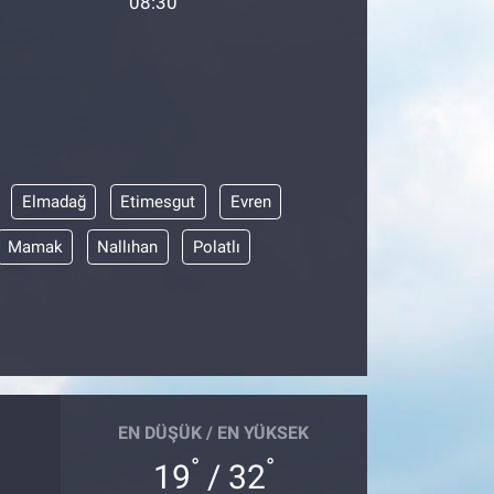
08:30
Elmadağ
Etimesgut
Evren
Mamak
Nallıhan
Polatlı
EN DÜŞÜK / EN YÜKSEK
°
°
19
/ 32