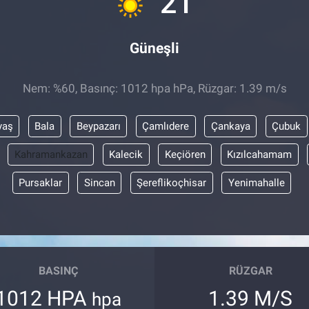
21
Güneşli
Nem: %60, Basınç: 1012 hpa hPa, Rüzgar: 1.39 m/s
yaş
Bala
Beypazarı
Çamlıdere
Çankaya
Çubuk
Kahramankazan
Kalecik
Keçiören
Kızılcahamam
Pursaklar
Sincan
Şereflikoçhisar
Yenimahalle
BASINÇ
RÜZGAR
1012 HPA
1.39 M/S
hpa