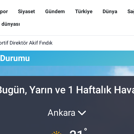
por
Siyaset
Gündem
Türkiye
Dünya
Sa
ş dünyası
rtif Direktör Akif Fındık
 Durumu
gün, Yarın ve 1 Haftalık Ha
Ankara
°