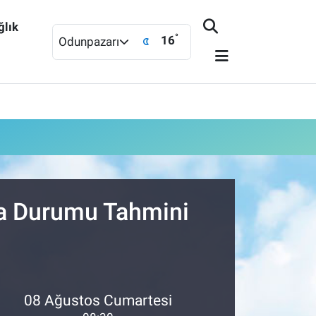
ğlık
°
16
Odunpazarı
va Durumu Tahmini
08 Ağustos Cumartesi