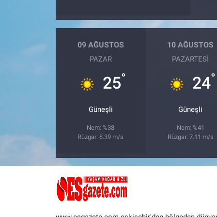
09 AĞUSTOS
10 AĞUSTOS
PAZAR
PAZARTESI
°
°
25
24
Güneşli
Güneşli
Nem: %38
Nem: %41
Rüzgar: 8.39 m/s
Rüzgar: 7.11 m/s
www.esgazete.com eskişehir'den bölgeden dünya