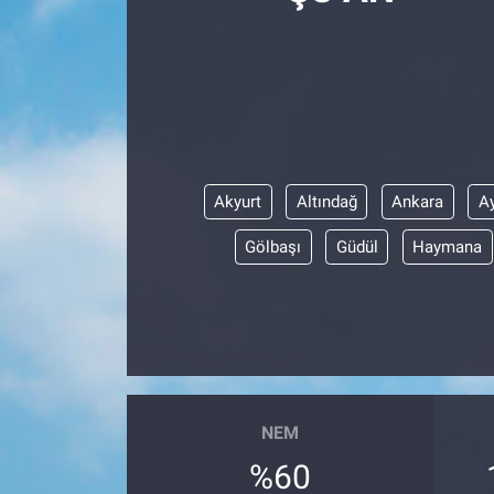
Politika
Bilecik
Kütahya
Akyurt
Altındağ
Ankara
A
Gezi
Gölbaşı
Güdül
Haymana
Genel
Çevre
Yerel
Magazin
NEM
%60
Bilim ve Teknoloji