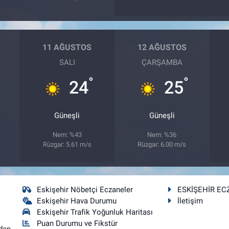
11 AĞUSTOS
12 AĞUSTOS
SALI
ÇARŞAMBA
°
°
24
25
Güneşli
Güneşli
Nem: %43
Nem: %36
Rüzgar: 5.61 m/s
Rüzgar: 6.00 m/s
Eskişehir Nöbetçi Eczaneler
ESKİŞEHİR EC
Eskişehir Hava Durumu
İletişim
Eskişehir Trafik Yoğunluk Haritası
Puan Durumu ve Fikstür
dan