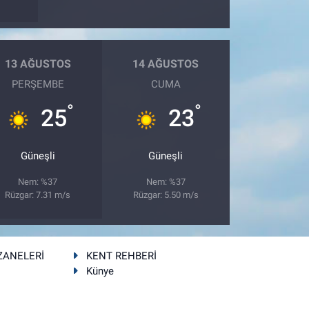
13 AĞUSTOS
14 AĞUSTOS
PERŞEMBE
CUMA
°
°
25
23
Güneşli
Güneşli
Nem: %37
Nem: %37
Rüzgar: 7.31 m/s
Rüzgar: 5.50 m/s
ZANELERİ
KENT REHBERİ
Künye