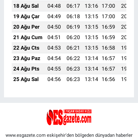
18 Ağu Sal
04:48
06:17
13:16
17:00
20:04
19 Ağu Çar
04:49
06:18
13:15
17:00
20:03
20 Ağu Per
04:50
06:19
13:15
16:59
20:01
21 Ağu Cum
04:51
06:20
13:15
16:59
20:00
22 Ağu Cts
04:53
06:21
13:15
16:58
19:59
23 Ağu Paz
04:54
06:22
13:14
16:57
19:57
24 Ağu Pts
04:55
06:23
13:14
16:57
19:56
25 Ağu Sal
04:56
06:23
13:14
16:56
19:55
www.esgazete.com eskişehir'den bölgeden dünyadan haberler