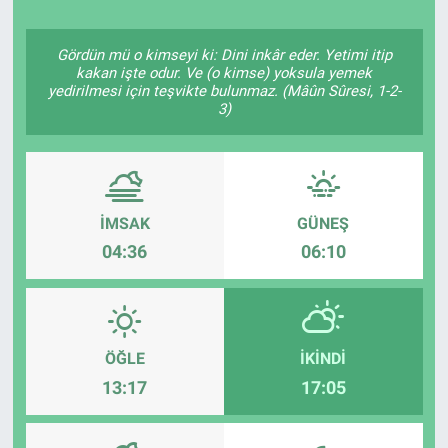
Politika
Gördün mü o kimseyi ki: Dini inkâr eder. Yetimi itip
kakan işte odur. Ve (o kimse) yoksula yemek
Bilecik
yedirilmesi için teşvikte bulunmaz. (Mâûn Sûresi, 1-2-
3)
Kütahya
Gezi
İMSAK
GÜNEŞ
Genel
04:36
06:10
Çevre
Yerel
ÖĞLE
İKINDI
13:17
17:05
Magazin
Bilim ve Teknoloji