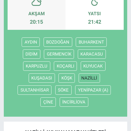
AKŞAM
YATSI
20:15
21:42
AYDIN
BOZDOĞAN
BUHARKENT
DİDİM
GERMENCİK
KARACASU
KARPUZLU
KOÇARLI
KUYUCAK
KUŞADASI
KÖŞK
NAZİLLİ
SULTANHİSAR
SÖKE
YENİPAZAR (A)
ÇİNE
İNCİRLİOVA