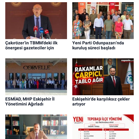
Çakırözer’in TBMM’deki ilk
Yeni Parti Odunpazarı’nda
önergesi gazeteciler için
kuruluş süreci başladı
ESMİAD, MHP Eskişehir İl
Eskişehir’de karşılıksız çekler
Yönetimini Ağırladı
artıyor