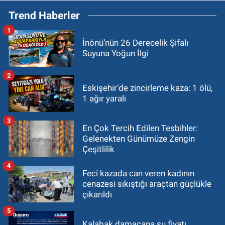
Trend Haberler
1
İnönü’nün 26 Derecelik Şifalı
Suyuna Yoğun İlgi
2
Eskişehir’de zincirleme kaza: 1 ölü,
1 ağır yaralı
3
En Çok Tercih Edilen Tesbihler:
Gelenekten Günümüze Zengin
Çeşitlilik
4
Feci kazada can veren kadının
cenazesi sıkıştığı araçtan güçlükle
çıkarıldı
5
Kalabak damacana su fiyatı