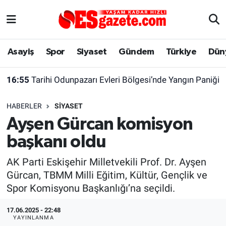
Asayiş
Yaşam
Eskişehir Nöbetçi Eczaneler
Asayiş
Spor
Siyaset
Gündem
Türkiye
Dün
Spor
Afyonkarahisar
Eskişehir Hava Durumu
16:55
Tarihi Odunpazarı Evleri Bölgesi’nde Yangın Paniği
Siyaset
Eğitim
Eskişehir Trafik Yoğunluk Haritası
HABERLER
SIYASET
Gündem
Eskişehirspor Arşivi
Süper Lig Puan Durumu ve Fikstür
Ayşen Gürcan komisyon
başkanı oldu
Türkiye
Eskişehir Arşivi
Tüm Manşetler
AK Parti Eskişehir Milletvekili Prof. Dr. Ayşen
Dünya
Röportaj
Son Dakika Haberleri
Gürcan, TBMM Milli Eğitim, Kültür, Gençlik ve
Spor Komisyonu Başkanlığı’na seçildi.
Sağlık
Ekonomi
Haber Arşivi
17.06.2025 - 22:48
Alış-Veriş/İş dünyası
Kültür Sanat
YAYINLANMA