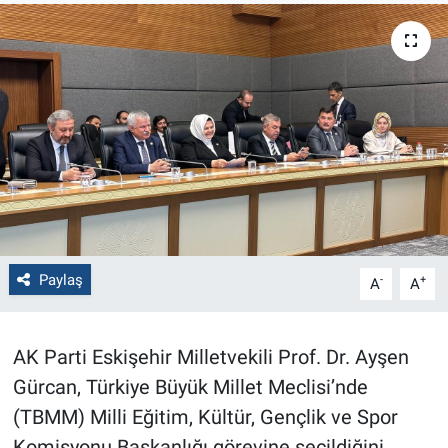
Politika
Bilecik
Kütahya
Gezi
Genel
Paylaş
-
+
A
A
Çevre
Yerel
AK Parti Eskişehir Milletvekili Prof. Dr. Ayşen
Gürcan, Türkiye Büyük Millet Meclisi’nde
Magazin
(TBMM) Milli Eğitim, Kültür, Gençlik ve Spor
Bilim ve Teknoloji
Komisyonu Başkanlığı görevine seçildiğini