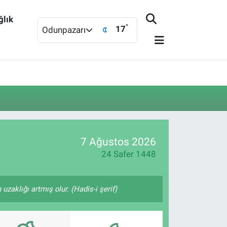
ğlık
°
17
Odunpazarı
7 Ağustos 2026
24 Safer 1448
zaklığı artmış olur. (Hadis-i şerif)