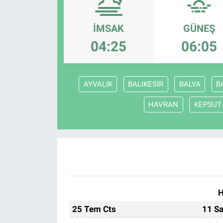
Politika
İMSAK
GÜNEŞ
Bilecik
04:25
06:05
Kütahya
AYVALIK
BALIKESİR
BALYA
B
Gezi
HAVRAN
KEPSUT
Genel
Çevre
Yerel
H
Magazin
25 Tem Cts
11 Sa
Bilim ve Teknoloji