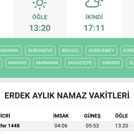
ÖĞLE
İKINDI
13:20
17:11
ANDIRMA
BURHANİYE
BİGADİÇ
DURSUNBEY
EDR
MANYAS
MARMARA
SAVAŞTEPE
SINDIRGI
S
ERDEK AYLIK NAMAZ VAKITLERI
İCRİ
İMSAK
GÜNEŞ
ÖĞLE
fer 1448
04:06
05:53
13:20