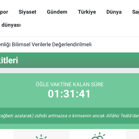
por
Siyaset
Gündem
Türkiye
Dünya
Sa
ş dünyası
iği Bilimsel Verilerle Değerlendirilmeli
tleri
ÖĞLE VAKTINE KALAN SÜRE
01:31:41
rağbeti azalarak) zühdü artmazsa o kimsenin ancak Allâhü Teâlâ'dan u