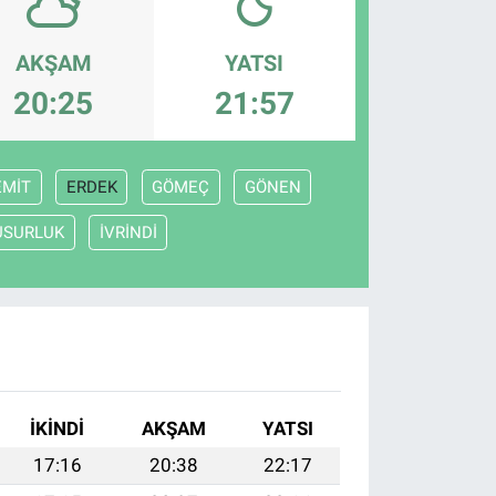
AKŞAM
YATSI
20:25
21:57
EMİT
ERDEK
GÖMEÇ
GÖNEN
USURLUK
İVRİNDİ
İKINDI
AKŞAM
YATSI
17:16
20:38
22:17