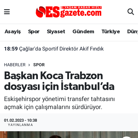
Asayiş
Yaşam
Eskişehir Nöbetçi Eczaneler
Asayiş
Spor
Siyaset
Gündem
Türkiye
Dün
Spor
Afyonkarahisar
Eskişehir Hava Durumu
18:59
Çağlar'da Sportif Direktör Akif Fındık
Siyaset
Eğitim
Eskişehir Trafik Yoğunluk Haritası
HABERLER
SPOR
Gündem
Eskişehirspor Arşivi
Süper Lig Puan Durumu ve Fikstür
Başkan Koca Trabzon
dosyası için İstanbul’da
Türkiye
Eskişehir Arşivi
Tüm Manşetler
Eskişehirspor yönetimi transfer tahtasını
Dünya
Röportaj
Son Dakika Haberleri
açmak için çalışmalarını sürdürüyor.
Sağlık
Ekonomi
Haber Arşivi
01.02.2023 - 10:38
YAYINLANMA
Alış-Veriş/İş dünyası
Kültür Sanat