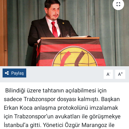
Politika
Bilecik
Kütahya
Gezi
Genel
Paylaş
-
+
A
A
Çevre
Bilindiği üzere tahtanın açılabilmesi için
sadece Trabzonspor dosyası kalmıştı. Başkan
Yerel
Erkan Koca anlaşma protokolünü imzalamak
Magazin
için Trabzonspor’un avukatları ile görüşmekye
İstanbul’a gitti. Yönetici Özgür Marangoz ile
Bilim ve Teknoloji