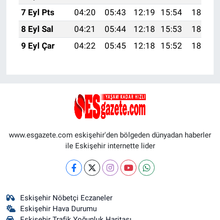
7 Eyl Pts
04:20
05:43
12:19
15:54
18:44
8 Eyl Sal
04:21
05:44
12:18
15:53
18:43
9 Eyl Çar
04:22
05:45
12:18
15:52
18:41
www.esgazete.com eskişehir'den bölgeden dünyadan haberler
ile Eskişehir internette lider
Eskişehir Nöbetçi Eczaneler
Eskişehir Hava Durumu
Eskişehir Trafik Yoğunluk Haritası