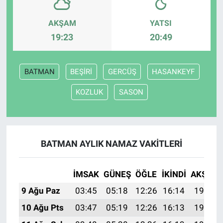
AKŞAM
YATSI
19:23
20:49
BATMAN
BEŞİRİ
GERCÜŞ
HASANKEYF
KOZLUK
SASON
BATMAN AYLIK NAMAZ VAKITLERI
İMSAK
GÜNEŞ
ÖĞLE
İKINDI
AKŞAM
9 Ağu Paz
03:45
05:18
12:26
16:14
19:24
10 Ağu Pts
03:47
05:19
12:26
16:13
19:23