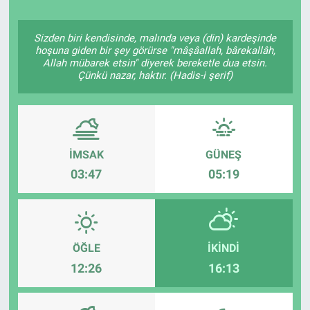
Politika
Sizden biri kendisinde, malında veya (din) kardeşinde
hoşuna giden bir şey görürse "mâşâallah, bârekallâh,
Bilecik
Allah mübarek etsin" diyerek bereketle dua etsin.
Çünkü nazar, haktır. (Hadis-i şerif)
Kütahya
Gezi
İMSAK
GÜNEŞ
Genel
03:47
05:19
Çevre
Yerel
ÖĞLE
İKINDI
12:26
16:13
Magazin
Bilim ve Teknoloji