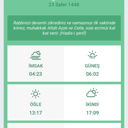
23 Safer 1448
Politika
Rabbinizi devamlı zikrediniz ve namazınızı ilk vaktinde
Bilecik
kılınız, muhakkak Allah Azze ve Celle, size ecrinizi kat
kat verir. (Hadis-i şerif)
Kütahya
Gezi
İMSAK
GÜNEŞ
Genel
04:23
06:02
Çevre
Yerel
ÖĞLE
İKINDI
Magazin
13:17
17:09
Bilim ve Teknoloji