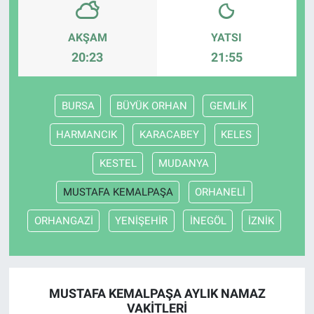
AKŞAM
YATSI
20:23
21:55
BURSA
BÜYÜK ORHAN
GEMLİK
HARMANCIK
KARACABEY
KELES
KESTEL
MUDANYA
MUSTAFA KEMALPAŞA
ORHANELİ
ORHANGAZİ
YENİŞEHİR
İNEGÖL
İZNİK
MUSTAFA KEMALPAŞA AYLIK NAMAZ
VAKITLERI