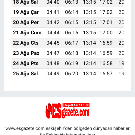
18 Ağu Sal
04:40
06:13
13:15
17:02
20:07
19 Ağu Çar
04:41
06:14
13:15
17:02
20:06
20 Ağu Per
04:42
06:15
13:15
17:01
20:04
21 Ağu Cum
04:44
06:16
13:15
17:00
20:03
22 Ağu Cts
04:45
06:17
13:14
16:59
20:02
23 Ağu Paz
04:47
06:18
13:14
16:59
20:00
24 Ağu Pts
04:48
06:19
13:14
16:58
19:59
25 Ağu Sal
04:49
06:20
13:14
16:57
19:57
www.esgazete.com eskişehir'den bölgeden dünyadan haberler
ile Eskişehir internette lider