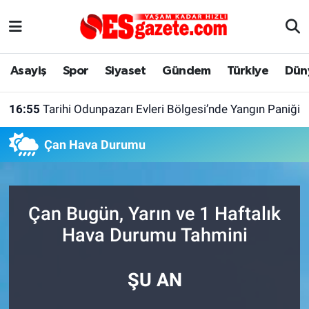
Asayiş
Yaşam
Eskişehir Nöbetçi Eczaneler
Asayiş
Spor
Siyaset
Gündem
Türkiye
Dün
Spor
Afyonkarahisar
Eskişehir Hava Durumu
16:55
Tarihi Odunpazarı Evleri Bölgesi’nde Yangın Paniği
Siyaset
Eğitim
Eskişehir Trafik Yoğunluk Haritası
Çan Hava Durumu
Gündem
Eskişehirspor Arşivi
Süper Lig Puan Durumu ve Fikstür
Türkiye
Eskişehir Arşivi
Tüm Manşetler
Çan Bugün, Yarın ve 1 Haftalık
Dünya
Röportaj
Son Dakika Haberleri
Hava Durumu Tahmini
Sağlık
Ekonomi
Haber Arşivi
ŞU AN
Alış-Veriş/İş dünyası
Kültür Sanat