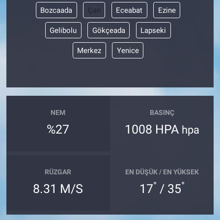
Bozcaada
Çan
Eceabat
Ezine
Gelibolu
Gökçeada
Lapseki
Merkez
Yenice
NEM
BASINÇ
%27
1008 HPA
hpa
RÜZGAR
EN DÜŞÜK / EN YÜKSEK
°
°
8.31 M/S
17
/ 35