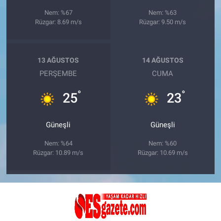
Nem: %67
Nem: %63
Rüzgar: 8.69 m/s
Rüzgar: 9.50 m/s
13 AĞUSTOS
14 AĞUSTOS
PERŞEMBE
CUMA
°
°
25
23
Güneşli
Güneşli
Nem: %64
Nem: %60
Rüzgar: 10.89 m/s
Rüzgar: 10.69 m/s