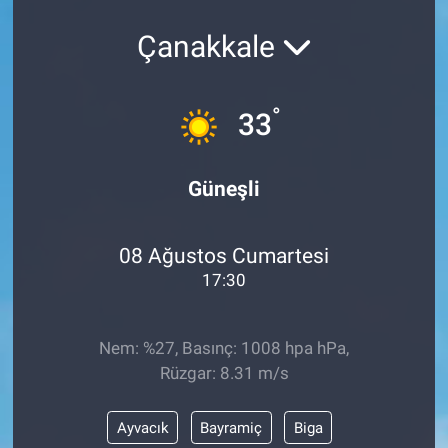
Politika
Çanakkale
Bilecik
°
33
Kütahya
Güneşli
Gezi
Genel
08 Ağustos Cumartesi
17:30
Çevre
Yerel
Nem: %27, Basınç: 1008 hpa hPa,
Rüzgar: 8.31 m/s
Magazin
Ayvacık
Bayramiç
Biga
Bilim ve Teknoloji