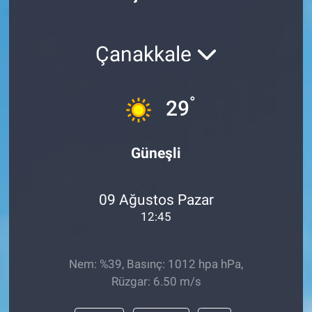
Politika
Çanakkale
Bilecik
Kütahya
°
29
Gezi
Güneşli
Genel
09 Ağustos Pazar
Çevre
12:45
Yerel
Nem: %39, Basınç: 1012 hpa hPa,
Magazin
Rüzgar: 6.50 m/s
Bilim ve Teknoloji