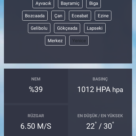
Ayvacık
Bayramiç
Biga
Bozcaada
Çan
Eceabat
Ezine
Gelibolu
Gökçeada
Lapseki
Merkez
Yenice
NEM
BASINÇ
%39
1012 HPA
hpa
RÜZGAR
EN DÜŞÜK / EN YÜKSEK
°
°
6.50 M/S
22
/ 30