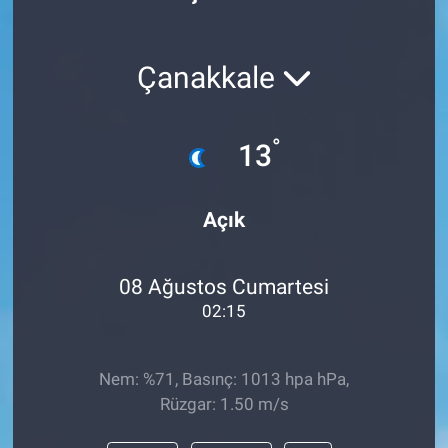
Politika
Çanakkale
Bilecik
Kütahya
°
13
Gezi
Açık
Genel
08 Ağustos Cumartesi
Çevre
02:15
Yerel
Nem: %71, Basınç: 1013 hpa hPa,
Magazin
Rüzgar: 1.50 m/s
Bilim ve Teknoloji