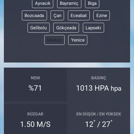
Ayvacık
Bayramiç
Biga
Bozcaada
Çan
Eceabat
Ezine
Gelibolu
Gökçeada
Lapseki
Merkez
Yenice
NEM
BASINÇ
%71
1013 HPA
hpa
RÜZGAR
EN DÜŞÜK / EN YÜKSEK
°
°
1.50 M/S
12
/ 27