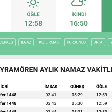
ÖĞLE
İKINDI
12:58
16:50
CERKEŞ
ILGAZ
KIZILIRMAK
KURŞUNLU
ORTA
YRAMÖREN AYLIK NAMAZ VAKITL
İCRİ
İMSAK
GÜNEŞ
ÖĞLE
fer 1448
03:41
05:29
12:59
fer 1448
03:43
05:30
12:59
fer 1448
03:44
05:31
12:59