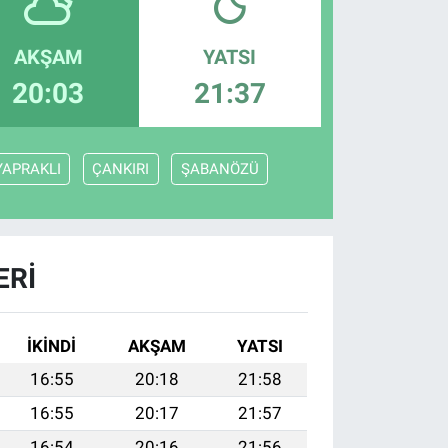
AKŞAM
YATSI
20:03
21:37
YAPRAKLI
ÇANKIRI
ŞABANÖZÜ
ERI
İKINDI
AKŞAM
YATSI
16:55
20:18
21:58
16:55
20:17
21:57
16:54
20:16
21:56