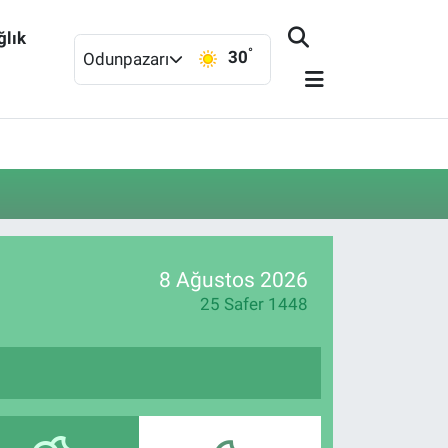
ğlık
°
30
Odunpazarı
8 Ağustos 2026
25 Safer 1448