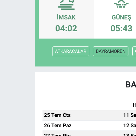
Politika
İMSAK
GÜNEŞ
Bilecik
04:02
05:43
Kütahya
ATKARACALAR
BAYRAMÖREN
Gezi
Genel
BA
Çevre
Yerel
H
25 Tem Cts
11 Sa
Magazin
26 Tem Paz
12 Sa
Bilim ve Teknoloji
27 Tem Pts
13 Sa