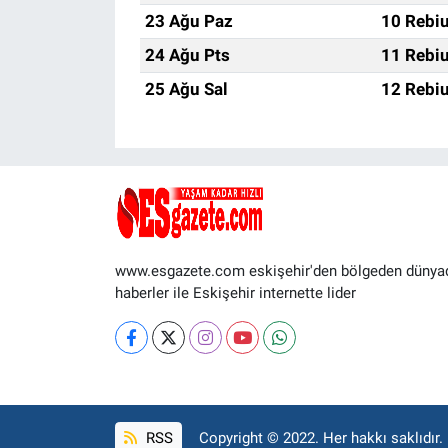
23 Ağu Paz
10 Rebiu
24 Ağu Pts
11 Rebiu
25 Ağu Sal
12 Rebiu
www.esgazete.com eskişehir'den bölgeden dünya
haberler ile Eskişehir internette lider
RSS
Copyright © 2022. Her hakkı saklıdır.