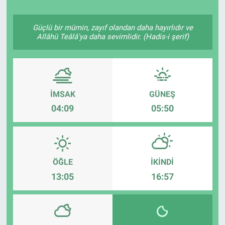
Politika
Güçlü bir mümin, zayıf olandan daha hayırlıdır ve
Allâhü Teâlâ'ya daha sevimlidir. (Hadis-i şerif)
Bilecik
Kütahya
İMSAK
GÜNEŞ
Gezi
04:09
05:50
Genel
Çevre
ÖĞLE
İKINDI
Yerel
13:05
16:57
Magazin
Bilim ve Teknoloji