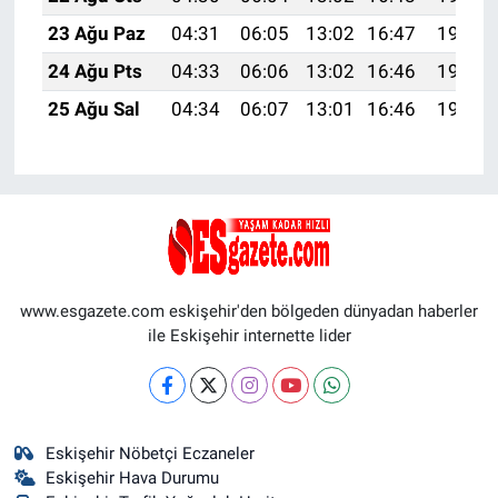
23 Ağu Paz
04:31
06:05
13:02
16:47
19:49
24 Ağu Pts
04:33
06:06
13:02
16:46
19:48
25 Ağu Sal
04:34
06:07
13:01
16:46
19:46
www.esgazete.com eskişehir'den bölgeden dünyadan haberler
ile Eskişehir internette lider
Eskişehir Nöbetçi Eczaneler
Eskişehir Hava Durumu