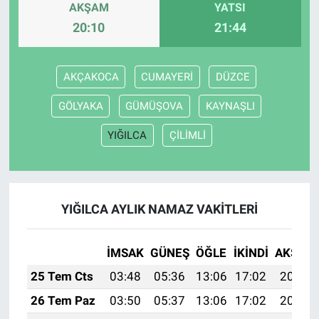
AKŞAM
YATSI
20:10
21:44
AKÇAKOCA
CUMAYERİ
DÜZCE
GÖLYAKA
GÜMÜŞOVA
KAYNAŞLI
YIĞILCA
ÇİLİMLİ
YIĞILCA AYLIK NAMAZ VAKITLERI
İMSAK
GÜNEŞ
ÖĞLE
İKINDI
AKŞAM
25 Tem Cts
03:48
05:36
13:06
17:02
20:25
26 Tem Paz
03:50
05:37
13:06
17:02
20:24