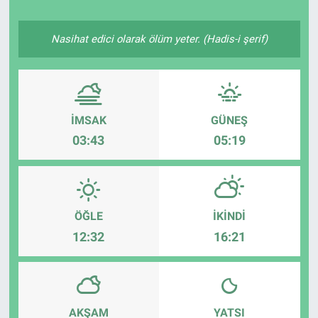
Politika
Nasihat edici olarak ölüm yeter. (Hadis-i şerif)
Bilecik
Kütahya
İMSAK
GÜNEŞ
Gezi
03:43
05:19
Genel
Çevre
ÖĞLE
İKINDI
12:32
16:21
Yerel
Magazin
AKŞAM
YATSI
Bilim ve Teknoloji