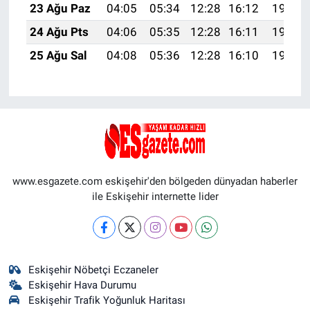
23 Ağu Paz
04:05
05:34
12:28
16:12
19:12
24 Ağu Pts
04:06
05:35
12:28
16:11
19:11
25 Ağu Sal
04:08
05:36
12:28
16:10
19:09
www.esgazete.com eskişehir'den bölgeden dünyadan haberler
ile Eskişehir internette lider
Eskişehir Nöbetçi Eczaneler
Eskişehir Hava Durumu
Eskişehir Trafik Yoğunluk Haritası