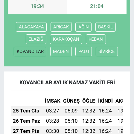
19:34
21:04
ALACAKAYA
ARICAK
AĞIN
BASKİL
ELAZIĞ
KARAKOÇAN
KEBAN
KOVANCILAR
MADEN
PALU
SİVRİCE
KOVANCILAR AYLIK NAMAZ VAKITLERI
İMSAK
GÜNEŞ
ÖĞLE
İKINDI
AKŞAM
25 Tem Cts
03:27
05:09
12:32
16:24
19:46
26 Tem Paz
03:28
05:10
12:32
16:24
19:45
27 Tem Pts
03:30
05:10
12:32
16:24
19:44