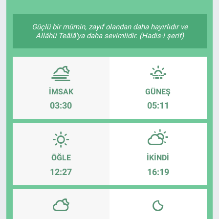
Politika
Güçlü bir mümin, zayıf olandan daha hayırlıdır ve
Allâhü Teâlâ'ya daha sevimlidir. (Hadis-i şerif)
Bilecik
Kütahya
İMSAK
GÜNEŞ
Gezi
03:30
05:11
Genel
Çevre
ÖĞLE
İKINDI
Yerel
12:27
16:19
Magazin
Bilim ve Teknoloji