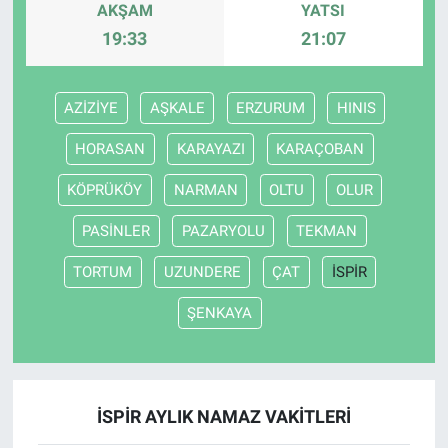
AKŞAM
YATSI
19:33
21:07
AZİZİYE
AŞKALE
ERZURUM
HINIS
HORASAN
KARAYAZI
KARAÇOBAN
KÖPRÜKÖY
NARMAN
OLTU
OLUR
PASİNLER
PAZARYOLU
TEKMAN
TORTUM
UZUNDERE
ÇAT
İSPİR
ŞENKAYA
İSPİR AYLIK NAMAZ VAKITLERI