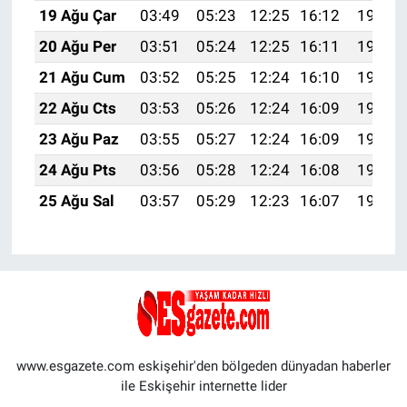
19 Ağu Çar
03:49
05:23
12:25
16:12
19:16
20 Ağu Per
03:51
05:24
12:25
16:11
19:15
21 Ağu Cum
03:52
05:25
12:24
16:10
19:13
22 Ağu Cts
03:53
05:26
12:24
16:09
19:12
23 Ağu Paz
03:55
05:27
12:24
16:09
19:10
24 Ağu Pts
03:56
05:28
12:24
16:08
19:09
25 Ağu Sal
03:57
05:29
12:23
16:07
19:07
www.esgazete.com eskişehir'den bölgeden dünyadan haberler
ile Eskişehir internette lider