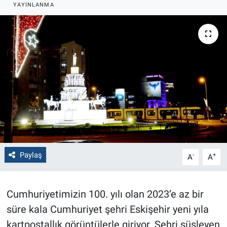
YAYINLANMA
Politika
Bilecik
Kütahya
Gezi
Genel
Çevre
Paylaş
-
+
A
A
Yerel
Cumhuriyetimizin 100. yılı olan 2023’e az bir
Magazin
süre kala Cumhuriyet şehri Eskişehir yeni yıla
kartpostallık görüntülerle giriyor. Şehri süsleyen
Bilim ve Teknoloji