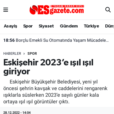
Asayiş
Yaşam
Eskişehir Nöbetçi Eczaneler
Asayiş
Spor
Siyaset
Gündem
Türkiye
Dün
Spor
Afyonkarahisar
Eskişehir Hava Durumu
18:56
Borçlu Emekli Su Otomatında Yaşam Mücadelesi Veriyor
Siyaset
Eğitim
Eskişehir Trafik Yoğunluk Haritası
HABERLER
SPOR
Gündem
Eskişehirspor Arşivi
Süper Lig Puan Durumu ve Fikstür
Eskişehir 2023’e ışıl ışıl
giriyor
Türkiye
Eskişehir Arşivi
Tüm Manşetler
Eskişehir Büyükşehir Belediyesi, yeni yıl
Dünya
Röportaj
Son Dakika Haberleri
öncesi şehrin kavşak ve caddelerini rengarenk
ışıklarla süslerken 2023’e sayılı günler kala
Sağlık
Ekonomi
Haber Arşivi
ortaya ışıl ışıl görüntüler çıktı.
Alış-Veriş/İş dünyası
Kültür Sanat
28.12.2022 - 14:04