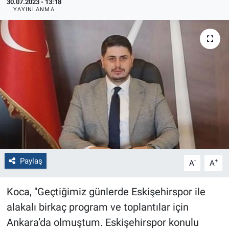
30.07.2023 - 13:18
YAYINLANMA
Politika
Bilecik
Kütahya
Gezi
Genel
Çevre
Paylaş
-
+
A
A
Yerel
Koca, "Geçtiğimiz günlerde Eskişehirspor ile
Magazin
alakalı birkaç program ve toplantılar için
Ankara’da olmuştum. Eskişehirspor konulu
Bilim ve Teknoloji