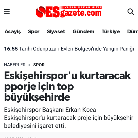
Asayiş
Yaşam
Eskişehir Nöbetçi Eczaneler
Asayiş
Spor
Siyaset
Gündem
Türkiye
Dün
Spor
Afyonkarahisar
Eskişehir Hava Durumu
16:55
Tarihi Odunpazarı Evleri Bölgesi’nde Yangın Paniği
Siyaset
Eğitim
Eskişehir Trafik Yoğunluk Haritası
HABERLER
SPOR
Gündem
Eskişehirspor Arşivi
Süper Lig Puan Durumu ve Fikstür
Eskişehirspor'u kurtaracak
pporje için top
Türkiye
Eskişehir Arşivi
Tüm Manşetler
büyükşehirde
Dünya
Röportaj
Son Dakika Haberleri
Eskişehirspor Başkanı Erkan Koca
Eskişehirspor'u kurtaracak proje için büyükşehir
Sağlık
Ekonomi
Haber Arşivi
belediyesini işaret etti.
Alış-Veriş/İş dünyası
Kültür Sanat