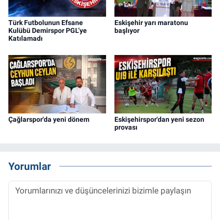
Türk Futbolunun Efsane
Eskişehir yarı maratonu
Kulübü Demirspor PGL’ye
başlıyor
Katılamadı
Çağlarspor'da yeni dönem
Eskişehirspor'dan yeni sezon
provası
Yorumlar