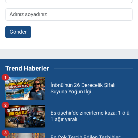
Gönder
Trend Haberler
1
İnönü’nün 26 Derecelik Şifalı
Suyuna Yoğun İlgi
2
Eskişehir’de zincirleme kaza: 1 ölü,
1 ağır yaralı
3
En Çok Tercih Edilen Tesbihler: