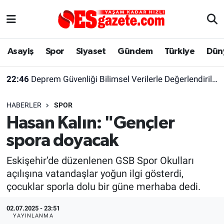
Asayiş
Yaşam
Eskişehir Nöbetçi Eczaneler
Asayiş
Spor
Siyaset
Gündem
Türkiye
Dün
Spor
Afyonkarahisar
Eskişehir Hava Durumu
22:46
Deprem Güvenliği Bilimsel Verilerle Değerlendirilmeli
Siyaset
Eğitim
Eskişehir Trafik Yoğunluk Haritası
HABERLER
SPOR
Gündem
Eskişehirspor Arşivi
Süper Lig Puan Durumu ve Fikstür
Hasan Kalın: "Gençler
spora doyacak
Türkiye
Eskişehir Arşivi
Tüm Manşetler
Eskişehir’de düzenlenen GSB Spor Okulları
Dünya
Röportaj
Son Dakika Haberleri
açılışına vatandaşlar yoğun ilgi gösterdi,
çocuklar sporla dolu bir güne merhaba dedi.
Sağlık
Ekonomi
Haber Arşivi
02.07.2025 - 23:51
Alış-Veriş/İş dünyası
Kültür Sanat
YAYINLANMA