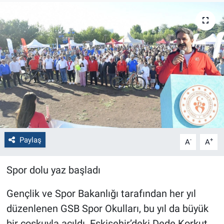
Politika
Bilecik
Kütahya
Gezi
Genel
Paylaş
-
+
A
A
Çevre
Spor dolu yaz başladı
Yerel
Gençlik ve Spor Bakanlığı tarafından her yıl
Magazin
düzenlenen GSB Spor Okulları, bu yıl da büyük
Bilim ve Teknoloji
bir coşkuyla açıldı. Eskişehir’deki Dede Korkut