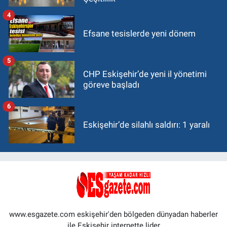
4
Efsane tesislerde yeni dönem
5
CHP Eskişehir’de yeni il yönetimi
göreve başladı
6
Eskişehir’de silahlı saldırı: 1 yaralı
www.esgazete.com eskişehir'den bölgeden dünyadan haberler
ile Eskişehir internette lider