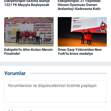
Eskişehirspor Sezona Alanya
Eskişehirspor, 21 Yaşındaki
1221 FK Maçıyla Başlayacak
Hücum Oyuncusu Osman
Arslantaş'ı Kadrosuna Kattı
Eskişehir'in Altın Kızları Mersin
Ömer Sarp Yıldırım’dan New
Finalinde!
York’ta bronz madalya
Yorumlar