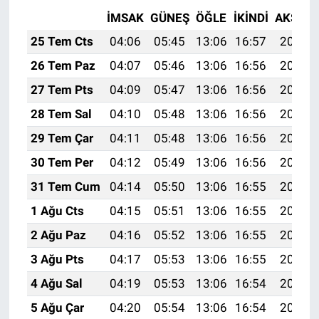
İMSAK
GÜNEŞ
ÖĞLE
İKINDI
AKŞAM
25 Tem Cts
04:06
05:45
13:06
16:57
20:17
26 Tem Paz
04:07
05:46
13:06
16:56
20:16
27 Tem Pts
04:09
05:47
13:06
16:56
20:15
28 Tem Sal
04:10
05:48
13:06
16:56
20:15
29 Tem Çar
04:11
05:48
13:06
16:56
20:14
30 Tem Per
04:12
05:49
13:06
16:56
20:13
31 Tem Cum
04:14
05:50
13:06
16:55
20:12
1 Ağu Cts
04:15
05:51
13:06
16:55
20:11
2 Ağu Paz
04:16
05:52
13:06
16:55
20:10
3 Ağu Pts
04:17
05:53
13:06
16:55
20:09
4 Ağu Sal
04:19
05:53
13:06
16:54
20:08
5 Ağu Çar
04:20
05:54
13:06
16:54
20:07