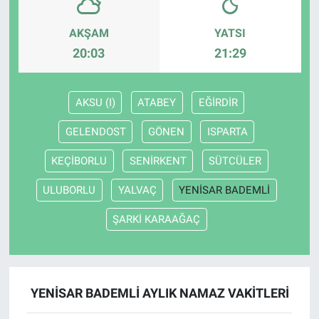
AKŞAM
YATSI
20:03
21:29
AKSU (I)
ATABEY
EĞİRDİR
GELENDOST
GÖNEN
ISPARTA
KEÇİBORLU
SENİRKENT
SÜTCÜLER
ULUBORLU
YALVAÇ
YENİSAR BADEMLİ
ŞARKİ KARAAĞAÇ
YENİSAR BADEMLİ AYLIK NAMAZ VAKITLERI