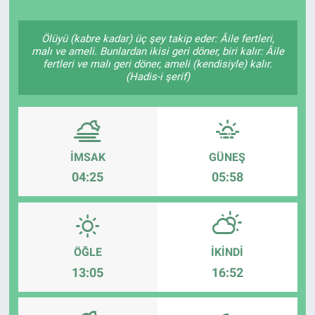
Politika
Ölüyü (kabre kadar) üç şey takip eder: Âile fertleri,
malı ve ameli. Bunlardan ikisi geri döner, biri kalır: Âile
Bilecik
fertleri ve malı geri döner, ameli (kendisiyle) kalır.
(Hadis-i şerif)
Kütahya
Gezi
İMSAK
GÜNEŞ
Genel
04:25
05:58
Çevre
Yerel
ÖĞLE
İKINDI
13:05
16:52
Magazin
Bilim ve Teknoloji