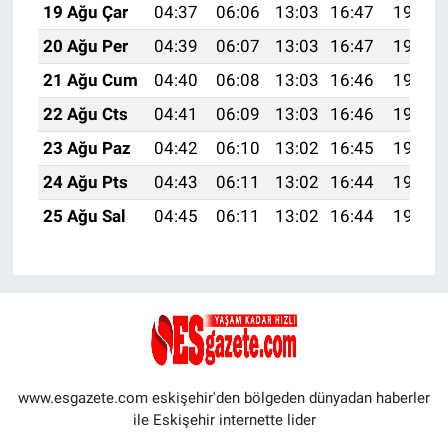
19 Ağu Çar
04:37
06:06
13:03
16:47
19:50
20 Ağu Per
04:39
06:07
13:03
16:47
19:49
21 Ağu Cum
04:40
06:08
13:03
16:46
19:48
22 Ağu Cts
04:41
06:09
13:03
16:46
19:46
23 Ağu Paz
04:42
06:10
13:02
16:45
19:45
24 Ağu Pts
04:43
06:11
13:02
16:44
19:43
25 Ağu Sal
04:45
06:11
13:02
16:44
19:42
www.esgazete.com eskişehir'den bölgeden dünyadan haberler
ile Eskişehir internette lider