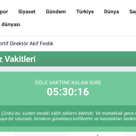
por
Siyaset
Gündem
Türkiye
Dünya
Sa
ş dünyası
rtif Direktör Akif Fındık
 Vakitleri
ÖĞLE VAKTINE KALAN SÜRE
05:30:16
Çünkü bu, sizden önceki sâlih zâtların âdetidir. Ve muhakkak gece
a bir vâsıtadır, birtakım günahlara keffârettir ve hastalıkları bedend