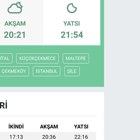
AKŞAM
YATSI
20:21
21:54
RTAL
KÜÇÜKÇEKMECE
MALTEPE
ÇEKMEKÖY
İSTANBUL
ŞİLE
RI
İKINDI
AKŞAM
YATSI
17:13
20:36
22:16