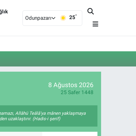
ğlık
°
25
Odunpazarı
8 Ağustos 2026
25 Safer 1448
 namazı, Allâhü Teâlâ'ya mânen yaklaşmaya
en uzaklaştırır. (Hadis-i şerif)