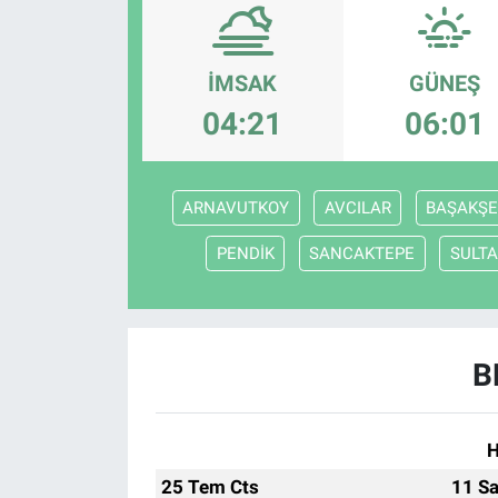
Politika
İMSAK
GÜNEŞ
Bilecik
04:21
06:01
Kütahya
ARNAVUTKOY
AVCILAR
BAŞAKŞE
Gezi
PENDİK
SANCAKTEPE
SULTA
Genel
Çevre
B
Yerel
Magazin
H
25 Tem Cts
11 Sa
Bilim ve Teknoloji