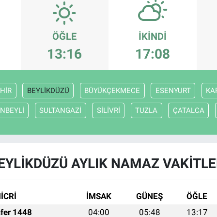
ÖĞLE
İKINDI
13:16
17:08
HİR
BEYLİKDÜZÜ
BÜYÜKÇEKMECE
ESENYURT
KA
NBEYLİ
SULTANGAZİ
SİLİVRİ
TUZLA
ÇATALCA
EYLİKDÜZÜ AYLIK NAMAZ VAKITLE
İCRİ
İMSAK
GÜNEŞ
ÖĞLE
fer 1448
04:00
05:48
13:17