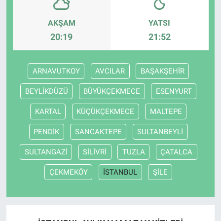
AKŞAM
YATSI
20:19
21:52
ARNAVUTKOY
AVCILAR
BAŞAKŞEHİR
BEYLİKDÜZÜ
BÜYÜKÇEKMECE
ESENYURT
KARTAL
KÜÇÜKÇEKMECE
MALTEPE
PENDİK
SANCAKTEPE
SULTANBEYLİ
SULTANGAZİ
SİLİVRİ
TUZLA
ÇATALCA
ÇEKMEKÖY
İSTANBUL
ŞİLE