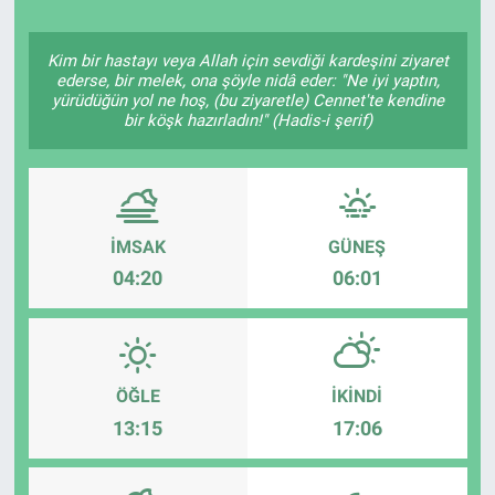
Politika
Kim bir hastayı veya Allah için sevdiği kardeşini ziyaret
ederse, bir melek, ona şöyle nidâ eder: "Ne iyi yaptın,
Bilecik
yürüdüğün yol ne hoş, (bu ziyaretle) Cennet'te kendine
bir köşk hazırladın!" (Hadis-i şerif)
Kütahya
Gezi
İMSAK
GÜNEŞ
Genel
04:20
06:01
Çevre
Yerel
ÖĞLE
İKINDI
13:15
17:06
Magazin
Bilim ve Teknoloji