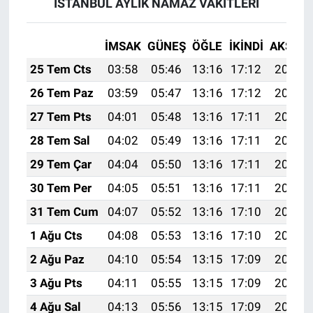
İSTANBUL AYLIK NAMAZ VAKITLERI
İMSAK
GÜNEŞ
ÖĞLE
İKINDI
AKŞAM
25 Tem Cts
03:58
05:46
13:16
17:12
20:35
26 Tem Paz
03:59
05:47
13:16
17:12
20:34
27 Tem Pts
04:01
05:48
13:16
17:11
20:33
28 Tem Sal
04:02
05:49
13:16
17:11
20:32
29 Tem Çar
04:04
05:50
13:16
17:11
20:31
30 Tem Per
04:05
05:51
13:16
17:11
20:30
31 Tem Cum
04:07
05:52
13:16
17:10
20:29
1 Ağu Cts
04:08
05:53
13:16
17:10
20:28
2 Ağu Paz
04:10
05:54
13:15
17:09
20:27
3 Ağu Pts
04:11
05:55
13:15
17:09
20:26
4 Ağu Sal
04:13
05:56
13:15
17:09
20:25