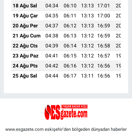
18 Ağu Sal
04:34
06:10
13:13
17:01
20:07
19 Ağu Çar
04:35
06:11
13:13
17:00
20:05
20 Ağu Per
04:37
06:12
13:13
16:59
20:04
21 Ağu Cum
04:38
06:13
13:12
16:59
20:02
22 Ağu Cts
04:39
06:14
13:12
16:58
20:01
23 Ağu Paz
04:41
06:15
13:12
16:57
19:59
24 Ağu Pts
04:42
06:16
13:12
16:56
19:58
25 Ağu Sal
04:44
06:17
13:11
16:56
19:56
www.esgazete.com eskişehir'den bölgeden dünyadan haberler