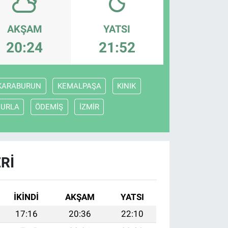
AKŞAM
YATSI
20:24
21:52
KARABURUN
KEMALPAŞA
KINIK
URLA
ÖDEMİŞ
İZMİR
RI
İKINDI
AKŞAM
YATSI
17:16
20:36
22:10