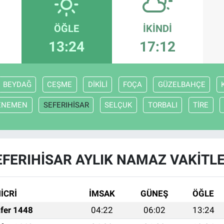
ÖĞLE
İKINDI
13:24
17:12
BEYDAĞ
CEŞME
DİKİLİ
FOÇA
GÜZELBAHÇE
ENEMEN
SEFERIHİSAR
SELÇUK
TORBALI
TİRE
EFERIHİSAR AYLIK NAMAZ VAKITLE
İCRİ
İMSAK
GÜNEŞ
ÖĞLE
fer 1448
04:22
06:02
13:24