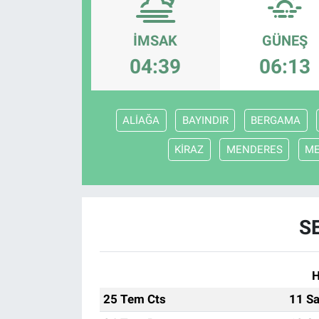
Politika
İMSAK
GÜNEŞ
Bilecik
04:39
06:13
Kütahya
ALİAĞA
BAYINDIR
BERGAMA
Gezi
KİRAZ
MENDERES
M
Genel
Çevre
S
Yerel
H
Magazin
25 Tem Cts
11 Sa
Bilim ve Teknoloji