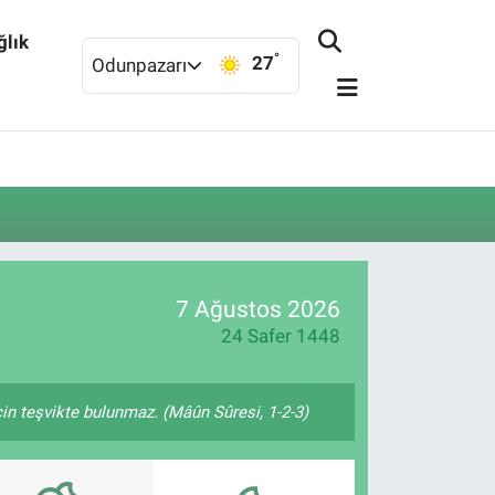
ğlık
°
27
Odunpazarı
7 Ağustos 2026
24 Safer 1448
çin teşvikte bulunmaz. (Mâûn Sûresi, 1-2-3)