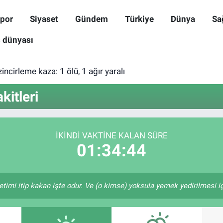
por
Siyaset
Gündem
Türkiye
Dünya
Sa
ş dünyası
incirleme kaza: 1 ölü, 1 ağır yaralı
kitleri
İKINDI VAKTINE KALAN SÜRE
01:34:44
etimi itip kakan işte odur. Ve (o kimse) yoksula yemek yedirilmesi i