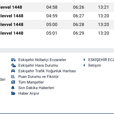
levvel 1448
04:58
06:26
13:21
levvel 1448
04:59
06:27
13:20
levvel 1448
05:00
06:28
13:20
levvel 1448
05:01
06:29
13:20
Eskişehir Nöbetçi Eczaneler
ESKİŞEHİR EC
Eskişehir Hava Durumu
İletişim
Eskişehir Trafik Yoğunluk Haritası
Puan Durumu ve Fikstür
dan
Tüm Manşetler
Son Dakika Haberleri
Haber Arşivi