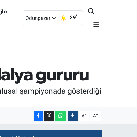
ğlık
°
29
Odunpazarı
alya gururu
ulusal şampiyonada gösterdiği
-
+
A
A