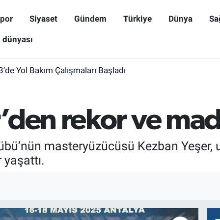
por
Siyaset
Gündem
Türkiye
Dünya
Sa
ş dünyası
B’de Yol Bakım Çalışmaları Başladı
’den rekor ve mad
lübü’nün masteryüzücüsü Kezban Yeşer, 
 yaşattı.