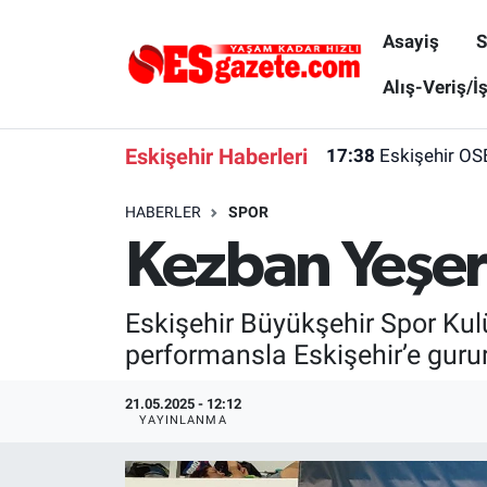
Asayiş
S
Asayiş
Yaşam
Eskişehir Nöbetçi Eczaneler
Alış-Veriş/İ
Spor
Afyonkarahisar
Eskişehir Hava Durumu
Eskişehir Haberleri
17:38
Eskişehir OS
Siyaset
Eğitim
Eskişehir Trafik Yoğunluk Haritası
HABERLER
SPOR
Kezban Yeşer
Gündem
Eskişehirspor Arşivi
Süper Lig Puan Durumu ve Fikstür
Türkiye
Eskişehir Arşivi
Tüm Manşetler
Eskişehir Büyükşehir Spor Ku
performansla Eskişehir’e gurur
Dünya
Röportaj
Son Dakika Haberleri
21.05.2025 - 12:12
Sağlık
Ekonomi
Haber Arşivi
YAYINLANMA
Alış-Veriş/İş dünyası
Kültür Sanat