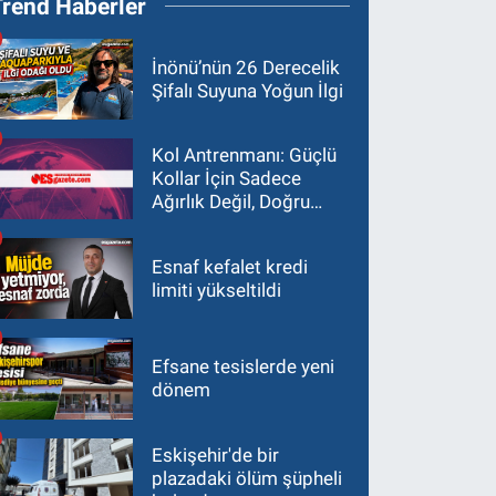
Trend Haberler
İnönü’nün 26 Derecelik
Şifalı Suyuna Yoğun İlgi
Kol Antrenmanı: Güçlü
Kollar İçin Sadece
Ağırlık Değil, Doğru
Yaklaşım Gerekir
Esnaf kefalet kredi
limiti yükseltildi
Efsane tesislerde yeni
dönem
Eskişehir'de bir
plazadaki ölüm şüpheli