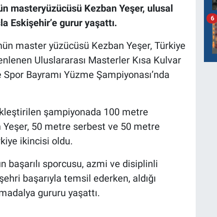
ün masteryüzücüsü Kezban Yeşer, ulusal
6
 Eskişehir’e gurur yaşattı.
nün master yüzücüsü Kezban Yeşer, Türkiye
lenen Uluslararası Masterler Kısa Kulvar
ve Spor Bayramı Yüzme Şampiyonası’nda
ekleştirilen şampiyonada 100 metre
an Yeşer, 50 metre serbest ve 50 metre
iye ikincisi oldu.
başarılı sporcusu, azmi ve disiplinli
hri başarıyla temsil ederken, aldığı
 madalya gururu yaşattı.