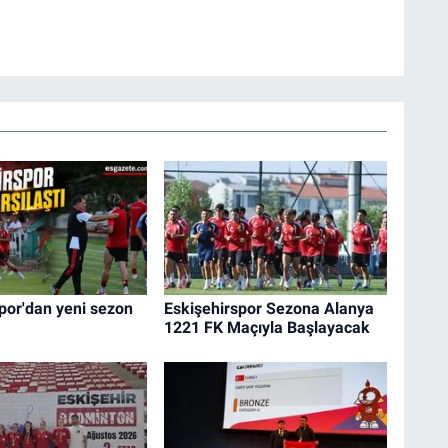
por'dan yeni sezon
Eskişehirspor Sezona Alanya
1221 FK Maçıyla Başlayacak