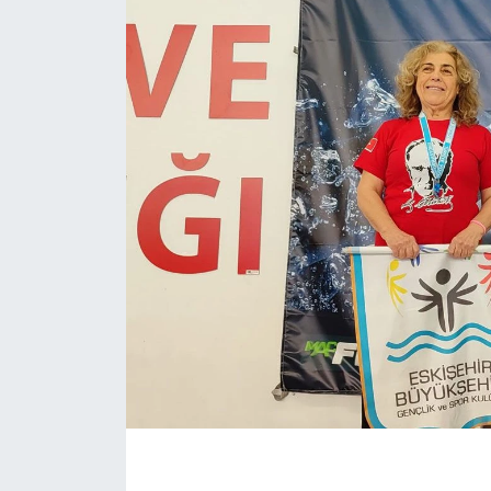
Politika
Bilecik
Kütahya
Gezi
Genel
Çevre
Yerel
Magazin
Bilim ve Teknoloji