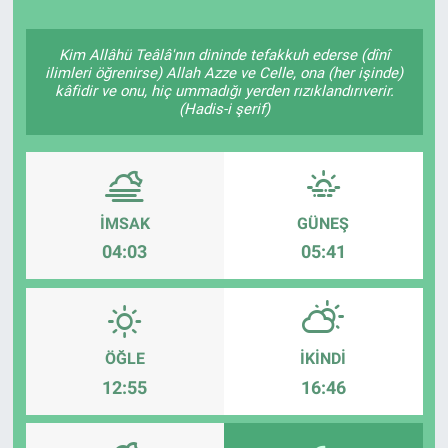
Politika
Kim Allâhü Teâlâ'nın dininde tefakkuh ederse (dînî
ilimleri öğrenirse) Allah Azze ve Celle, ona (her işinde)
Bilecik
kâfidir ve onu, hiç ummadığı yerden rızıklandırıverir.
(Hadis-i şerif)
Kütahya
Gezi
İMSAK
GÜNEŞ
Genel
04:03
05:41
Çevre
Yerel
ÖĞLE
İKINDI
12:55
16:46
Magazin
Bilim ve Teknoloji