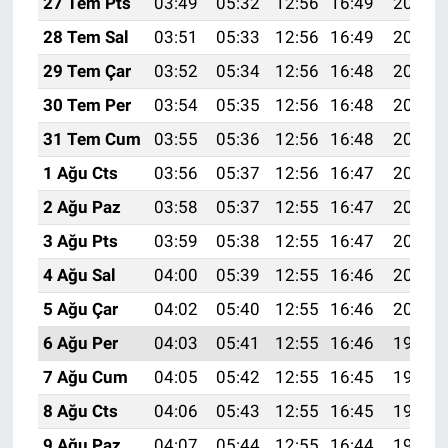
27 Tem Pts
03:49
05:32
12:56
16:49
20:09
28 Tem Sal
03:51
05:33
12:56
16:49
20:08
29 Tem Çar
03:52
05:34
12:56
16:48
20:07
30 Tem Per
03:54
05:35
12:56
16:48
20:07
31 Tem Cum
03:55
05:36
12:56
16:48
20:06
1 Ağu Cts
03:56
05:37
12:56
16:47
20:05
2 Ağu Paz
03:58
05:37
12:55
16:47
20:04
3 Ağu Pts
03:59
05:38
12:55
16:47
20:02
4 Ağu Sal
04:00
05:39
12:55
16:46
20:01
5 Ağu Çar
04:02
05:40
12:55
16:46
20:00
6 Ağu Per
04:03
05:41
12:55
16:46
19:59
7 Ağu Cum
04:05
05:42
12:55
16:45
19:58
8 Ağu Cts
04:06
05:43
12:55
16:45
19:57
9 Ağu Paz
04:07
05:44
12:55
16:44
19:56