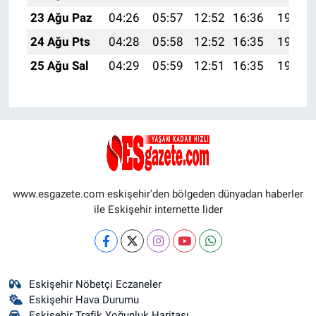
23 Ağu Paz
04:26
05:57
12:52
16:36
19:37
24 Ağu Pts
04:28
05:58
12:52
16:35
19:36
25 Ağu Sal
04:29
05:59
12:51
16:35
19:34
www.esgazete.com eskişehir'den bölgeden dünyadan haberler
ile Eskişehir internette lider
Eskişehir Nöbetçi Eczaneler
Eskişehir Hava Durumu
Eskişehir Trafik Yoğunluk Haritası