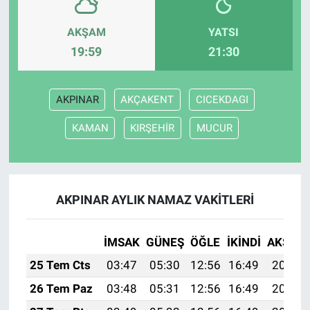
AKŞAM
YATSI
19:59
21:30
AKPINAR
AKÇAKENT
CICEKDAGI
KAMAN
KIRŞEHİR
MUCUR
AKPINAR AYLIK NAMAZ VAKITLERI
İMSAK
GÜNEŞ
ÖĞLE
İKINDI
AKŞAM
25 Tem Cts
03:47
05:30
12:56
16:49
20:11
26 Tem Paz
03:48
05:31
12:56
16:49
20:10