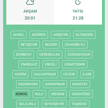
AKŞAM
YATSI
20:01
21:28
AHIRLI
AKÖREN
AKŞEHİR
ALTINEKİN
BEYŞEHİR
BOZKIR
CİHANBEYLİ
DERBENT
DEREBUCAK
DOĞANHİSAR
EMİRGAZİ
EREĞLİ
GÜNEYSINIR
HADİM
HALKAPINAR
HÜYÜK
ILGIN
KADINHANI
KARAPINAR
KARATAY
KONYA
KULU
MERAM
SARAYÖNÜ
SELÇUKLU
SEYDİŞEHİR
TAŞKENT