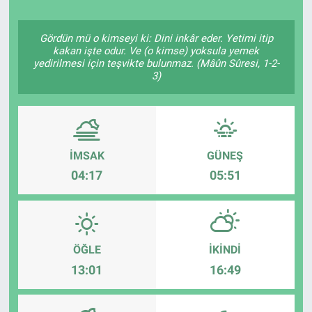
Politika
Gördün mü o kimseyi ki: Dini inkâr eder. Yetimi itip
kakan işte odur. Ve (o kimse) yoksula yemek
Bilecik
yedirilmesi için teşvikte bulunmaz. (Mâûn Sûresi, 1-2-
3)
Kütahya
Gezi
İMSAK
GÜNEŞ
Genel
04:17
05:51
Çevre
Yerel
ÖĞLE
İKINDI
13:01
16:49
Magazin
Bilim ve Teknoloji