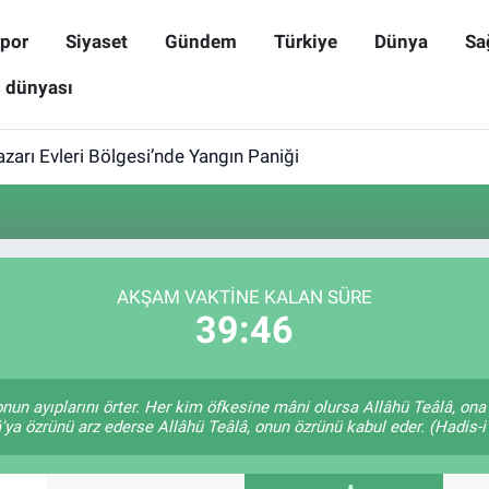
por
Siyaset
Gündem
Türkiye
Dünya
Sa
ş dünyası
zarı Evleri Bölgesi’nde Yangın Paniği
AKŞAM VAKTINE KALAN SÜRE
39:46
 onun ayıplarını örter. Her kim öfkesine mâni olursa Allâhü Teâlâ, o
'ya özrünü arz ederse Allâhü Teâlâ, onun özrünü kabul eder. (Hadis-i 