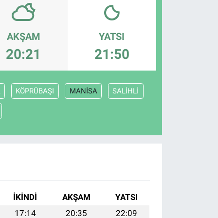
AKŞAM
YATSI
20:21
21:50
A
KÖPRÜBAŞI
MANİSA
SALİHLİ
İKINDI
AKŞAM
YATSI
17:14
20:35
22:09