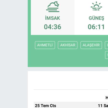
Politika
İMSAK
GÜNEŞ
Bilecik
04:36
06:11
Kütahya
AHMETLİ
AKHİSAR
ALAŞEHİR
Gezi
Genel
Çevre
Yerel
Magazin
H
25 Tem Cts
11 Sa
Bilim ve Teknoloji