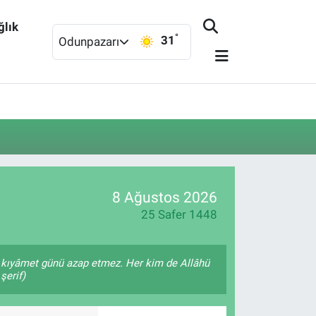
ğlık
°
31
Odunpazarı
8 Ağustos 2026
25 Safer 1448
na kıyâmet günü azap etmez. Her kim de Allâhü
şerif)