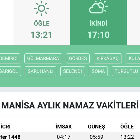
ÖĞLE
İKINDI
13:21
17:10
DEMİRCİ
GÖLMARMARA
GÖRDES
KIRKAĞAÇ
KUL
SARIGÖL
SARUHANLI
SELENDİ
SOMA
TURGUTLU
MANİSA AYLIK NAMAZ VAKITLERI
İCRİ
İMSAK
GÜNEŞ
ÖĞLE
fer 1448
04:17
05:59
13:22