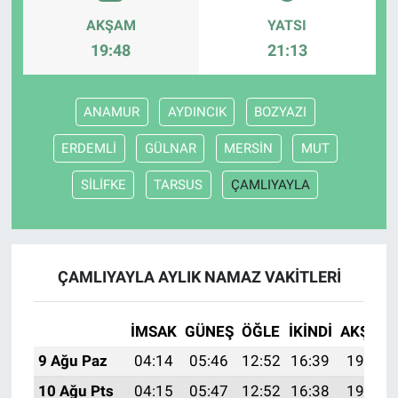
AKŞAM
YATSI
19:48
21:13
ANAMUR
AYDINCIK
BOZYAZI
ERDEMLİ
GÜLNAR
MERSİN
MUT
SİLİFKE
TARSUS
ÇAMLIYAYLA
ÇAMLIYAYLA AYLIK NAMAZ VAKITLERI
İMSAK
GÜNEŞ
ÖĞLE
İKINDI
AKŞAM
9 Ağu Paz
04:14
05:46
12:52
16:39
19:49
10 Ağu Pts
04:15
05:47
12:52
16:38
19:48