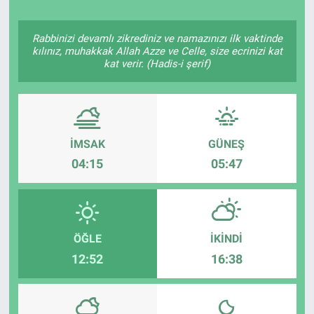
Politika
Rabbinizi devamlı zikrediniz ve namazınızı ilk vaktinde
kılınız, muhakkak Allah Azze ve Celle, size ecrinizi kat
Bilecik
kat verir. (Hadis-i şerif)
Kütahya
Gezi
İMSAK
GÜNEŞ
04:15
05:47
Genel
Çevre
ÖĞLE
İKINDI
Yerel
12:52
16:38
Magazin
Bilim ve Teknoloji