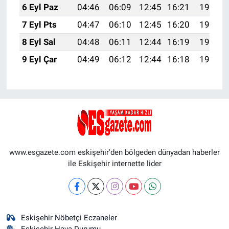
6 Eyl Paz
04:46
06:09
12:45
16:21
19:11
7 Eyl Pts
04:47
06:10
12:45
16:20
19:10
8 Eyl Sal
04:48
06:11
12:44
16:19
19:08
9 Eyl Çar
04:49
06:12
12:44
16:18
19:07
www.esgazete.com eskişehir'den bölgeden dünyadan haberler
ile Eskişehir internette lider
Eskişehir Nöbetçi Eczaneler
Eskişehir Hava Durumu