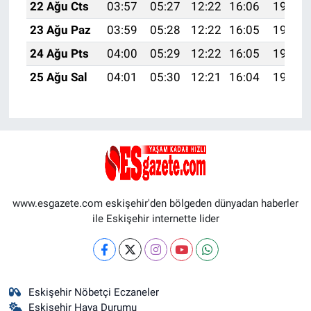
22 Ağu Cts
03:57
05:27
12:22
16:06
19:07
23 Ağu Paz
03:59
05:28
12:22
16:05
19:06
24 Ağu Pts
04:00
05:29
12:22
16:05
19:04
25 Ağu Sal
04:01
05:30
12:21
16:04
19:03
www.esgazete.com eskişehir'den bölgeden dünyadan haberler
ile Eskişehir internette lider
Eskişehir Nöbetçi Eczaneler
Eskişehir Hava Durumu