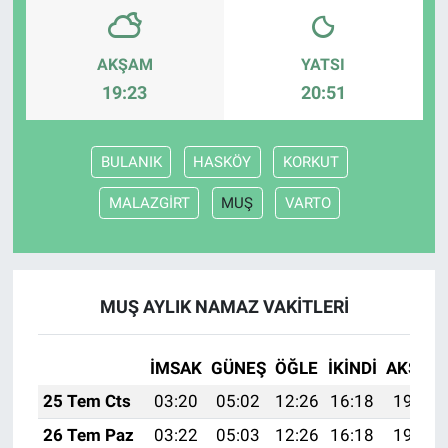
AKŞAM
YATSI
19:23
20:51
BULANIK
HASKÖY
KORKUT
MALAZGİRT
MUŞ
VARTO
MUŞ AYLIK NAMAZ VAKITLERI
İMSAK
GÜNEŞ
ÖĞLE
İKINDI
AKŞAM
25 Tem Cts
03:20
05:02
12:26
16:18
19:39
26 Tem Paz
03:22
05:03
12:26
16:18
19:38