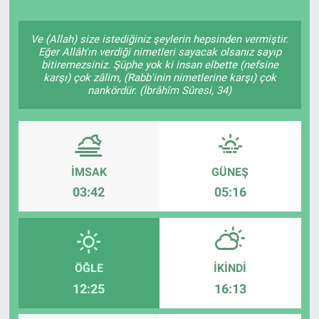
Politika
Ve (Allah) size istediğiniz şeylerin hepsinden vermiştir.
Eğer Allâh'ın verdiği nimetleri sayacak olsanız sayıp
Bilecik
bitiremezsiniz. Şüphe yok ki insan elbette (nefsine
karşı) çok zâlim, (Rabb'inin nimetlerine karşı) çok
nankördür. (İbrâhîm Sûresi, 34)
Kütahya
Gezi
Genel
İMSAK
GÜNEŞ
03:42
05:16
Çevre
Yerel
ÖĞLE
İKINDI
Magazin
12:25
16:13
Bilim ve Teknoloji