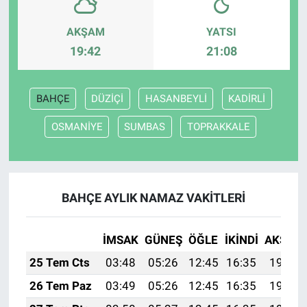
AKŞAM
YATSI
19:42
21:08
BAHÇE
DÜZİÇİ
HASANBEYLİ
KADİRLİ
OSMANİYE
SUMBAS
TOPRAKKALE
BAHÇE AYLIK NAMAZ VAKITLERI
İMSAK
GÜNEŞ
ÖĞLE
İKINDI
AKŞAM
25 Tem Cts
03:48
05:26
12:45
16:35
19:55
26 Tem Paz
03:49
05:26
12:45
16:35
19:54