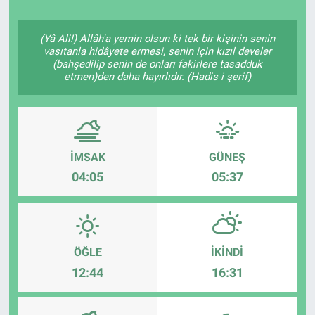
Politika
(Yâ Ali!) Allâh'a yemin olsun ki tek bir kişinin senin
vasıtanla hidâyete ermesi, senin için kızıl develer
Bilecik
(bahşedilip senin de onları fakirlere tasadduk
etmen)den daha hayırlıdır. (Hadis-i şerif)
Kütahya
Gezi
İMSAK
GÜNEŞ
Genel
04:05
05:37
Çevre
Yerel
ÖĞLE
İKINDI
12:44
16:31
Magazin
Bilim ve Teknoloji