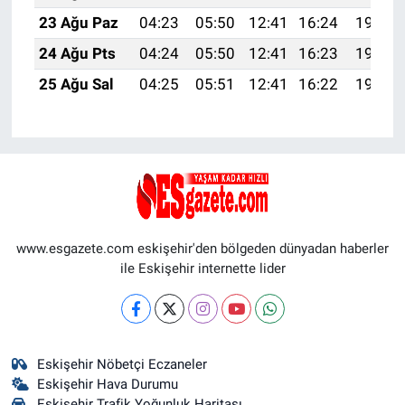
23 Ağu Paz
04:23
05:50
12:41
16:24
19:23
24 Ağu Pts
04:24
05:50
12:41
16:23
19:22
25 Ağu Sal
04:25
05:51
12:41
16:22
19:21
www.esgazete.com eskişehir'den bölgeden dünyadan haberler
ile Eskişehir internette lider
Eskişehir Nöbetçi Eczaneler
Eskişehir Hava Durumu
Eskişehir Trafik Yoğunluk Haritası