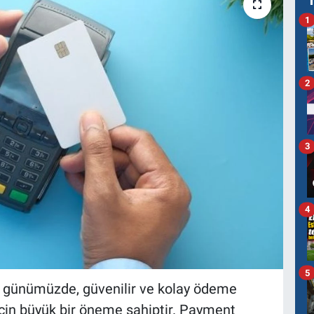
1
2
3
4
5
ğı günümüzde, güvenilir ve kolay ödeme
 için büyük bir öneme sahiptir. Payment