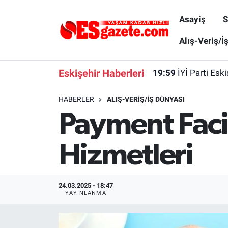
Asayiş
S
Asayiş
Yaşam
Eskişehir Nöbetçi Eczaneler
Alış-Veriş/İ
Spor
Afyonkarahisar
Eskişehir Hava Durumu
Eskişehir Haberleri
19:59
İYİ Parti Esk
Siyaset
Eğitim
Eskişehir Trafik Yoğunluk Haritası
HABERLER
ALIŞ-VERIŞ/İŞ DÜNYASI
Payment Facil
Gündem
Eskişehirspor Arşivi
Süper Lig Puan Durumu ve Fikstür
Türkiye
Eskişehir Arşivi
Tüm Manşetler
Hizmetleri
Dünya
Röportaj
Son Dakika Haberleri
24.03.2025 - 18:47
Sağlık
Ekonomi
Haber Arşivi
YAYINLANMA
Alış-Veriş/İş dünyası
Kültür Sanat