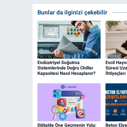
Bunlar da ilginizi çekebilir
Endüstriyel Soğutma
Evcil Hay
Sistemlerinde Doğru Chiller
Süresi Uz
Kapasitesi Nasıl Hesaplanır?
İhtiyaçları
Dijitalde Öne Geçmenin Yolu:
Beton Elyaf