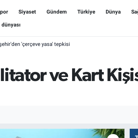
por
Siyaset
Gündem
Türkiye
Dünya
Sa
ş dünyası
işehir'den 'çerçeve yasa' tepkisi
itator ve Kart Kişi