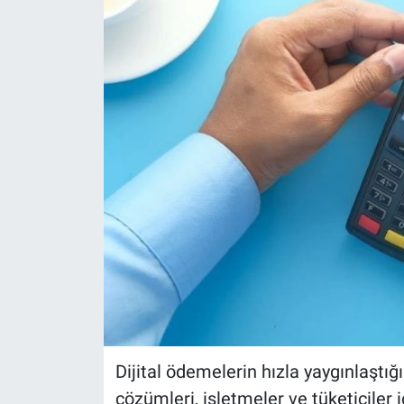
Politika
Bilecik
Kütahya
Gezi
Genel
Çevre
Yerel
Magazin
Dijital ödemelerin hızla yaygınlaştı
çözümleri, işletmeler ve tüketiciler
Bilim ve Teknoloji