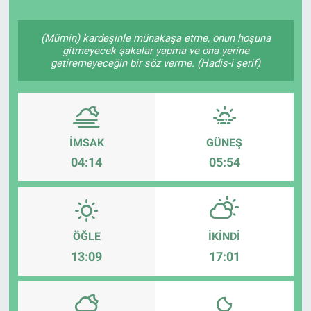
Politika
(Mümin) kardeşinle münakaşa etme, onun hoşuna
gitmeyecek şakalar yapma ve ona yerine
Bilecik
getiremeyeceğin bir söz verme. (Hadis-i şerif)
Kütahya
Gezi
İMSAK
GÜNEŞ
04:14
05:54
Genel
Çevre
ÖĞLE
İKINDI
Yerel
13:09
17:01
Magazin
Bilim ve Teknoloji