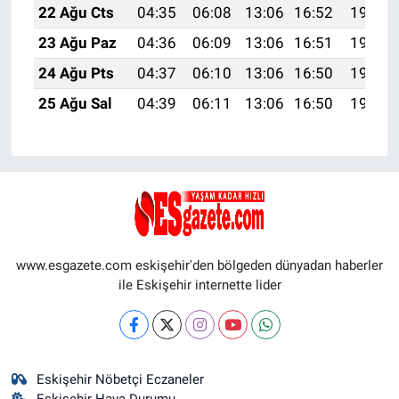
22 Ağu Cts
04:35
06:08
13:06
16:52
19:55
23 Ağu Paz
04:36
06:09
13:06
16:51
19:53
24 Ağu Pts
04:37
06:10
13:06
16:50
19:52
25 Ağu Sal
04:39
06:11
13:06
16:50
19:50
www.esgazete.com eskişehir'den bölgeden dünyadan haberler
ile Eskişehir internette lider
Eskişehir Nöbetçi Eczaneler
Eskişehir Hava Durumu