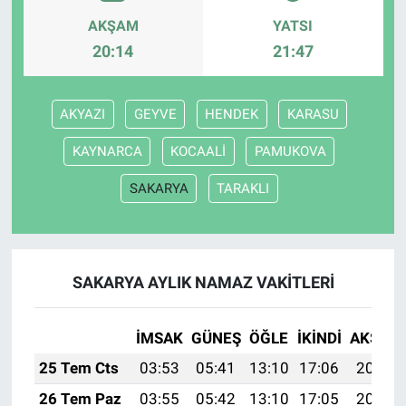
AKŞAM
YATSI
20:14
21:47
AKYAZI
GEYVE
HENDEK
KARASU
KAYNARCA
KOCAALİ
PAMUKOVA
SAKARYA
TARAKLI
SAKARYA AYLIK NAMAZ VAKITLERI
İMSAK
GÜNEŞ
ÖĞLE
İKINDI
AKŞAM
25 Tem Cts
03:53
05:41
13:10
17:06
20:29
26 Tem Paz
03:55
05:42
13:10
17:05
20:28